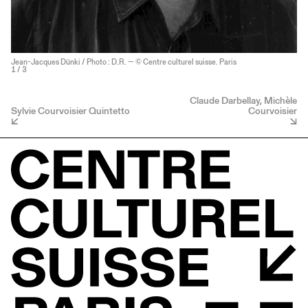
Jean-Jacques Dünki / Photo : D.R. — © Centre culturel suisse. Paris
1
/ 3
Claude Darbellay, Michèle
Sylvie Courvoisier Quintetto
Courvoisier