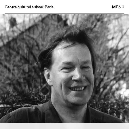
Centre culturel suisse. Paris
MENU
Agenda
Bookshop
Buvette
Archives
Medias
Publications
About
FR
/
EN