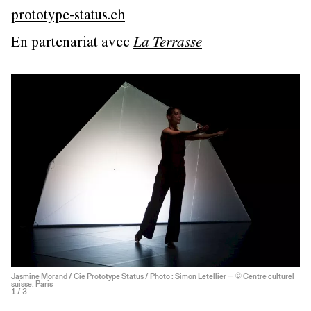
prototype-status.ch
En partenariat avec
La Terrasse
Jasmine Morand / Cie Prototype Status / Photo : Simon Letellier — © Centre culturel
suisse. Paris
1
/ 3