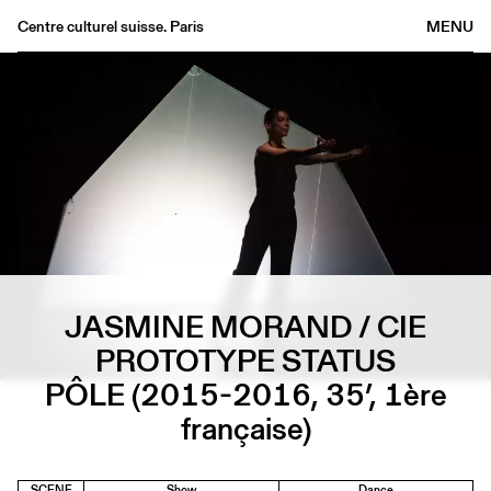
Centre culturel suisse. Paris
MENU
Agenda
Bookshop
Buvette
Archives
Medias
Publications
About
JASMINE MORAND / CIE
FR
/
EN
PROTOTYPE STATUS
PÔLE (2015-2016, 35’, 1ère
française)
SCENE
Show
Dance