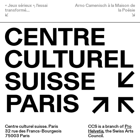
« Jeux sérieux », l’essai
Arno Camenisch à la Maison de
transformé…
la Poésie
Centre culturel suisse. Paris
CCS is a branch of
Pro
32 rue des Francs-Bourgeois
Helvetia
, the Swiss Arts
75003 Paris
Council.