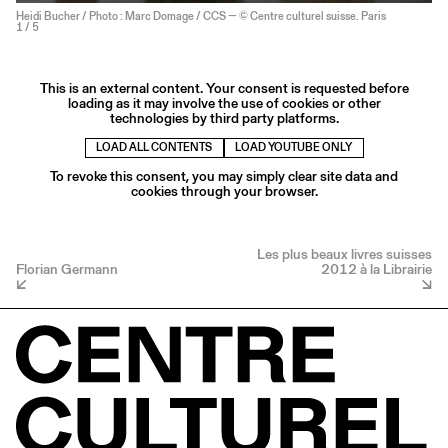
Heidi Bucher / Photo : Marc Domage / CCS — © Centre culturel suisse. Paris
1
/ 5
This is an external content. Your consent is requested before
loading as it may involve the use of cookies or other
technologies by third party platforms.
LOAD ALL CONTENTS
LOAD YOUTUBE ONLY
To revoke this consent, you may simply clear site data and
cookies through your browser.
Les plus beaux livres suisses
Florian Germann
2012 à la Librairie