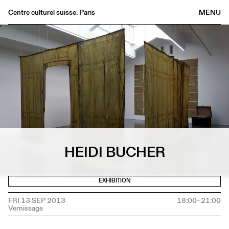
Centre culturel suisse. Paris
MENU
Agenda
Bookshop
Buvette
Archives
Medias
Publications
About
HEIDI BUCHER
FR
/
EN
EXHIBITION
FRI 13 SEP 2013
18:00–21:00