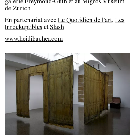
galerie Freymond-Guth et au Migros Museum
de Zurich.
En partenariat avec
Le Quotidien de l'art
,
Les
Inrockuptibles
et
Slash
www.heidibucher.com