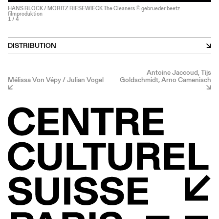
HANS BLOCK / MORITZ RIESEWIECK The Cleaners © gebrueder beetz
filmproduktion
1
/ 4
DISTRIBUTION
Antoine Jaccoud, Tijs
Mélissa Von Vépy / Julian Vogel
Goldschmidt, Arno Camenisch