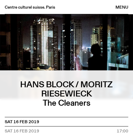
Centre culturel suisse. Paris
MENU
Agenda
Bookshop
Buvette
Archives
Medias
Publications
About
HANS BLOCK / MORITZ
FR
/
EN
RIESEWIECK
The Cleaners
SAT 16 FEB 2019
SAT 16 FEB 2019
17:00