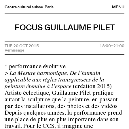
Centre culturel suisse. Paris
MENU
Agenda
FOCUS GUILLAUME PILET
Bookshop
Buvette
TUE 20 OCT 2015
18:00–21:00
Archives
Medias
Publications
* performance évolutive
About
>
La Mesure harmonique, De l’humain
applicable aux règles transgressées de la
FR
/
EN
peinture étendue à l’espace
(création 2015)
Artiste éclectique, Guillaume Pilet pratique
autant la sculpture que la peinture, en passant
par des installations, des photos et des vidéos.
Depuis quelques années, la performance prend
une place de plus en plus importante dans son
travail. Pour le CCS, il imagine une