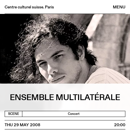
Centre culturel suisse. Paris
MENU
Agenda
Bookshop
Buvette
Archives
Medias
Publications
About
FR
/
EN
ENSEMBLE MULTILATÉRALE
SCENE
Concert
THU 29 MAY 2008
20:00