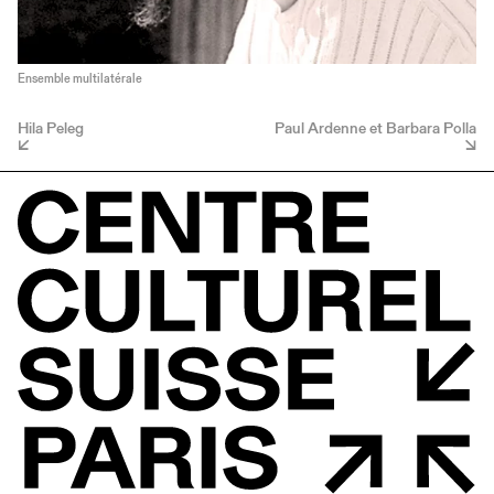
Ensemble multilatérale
Hila Peleg
Paul Ardenne et Barbara Polla