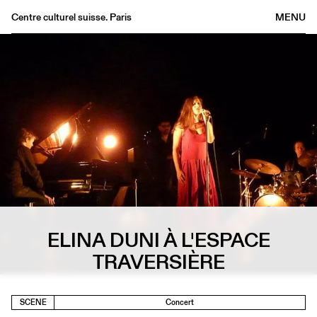
Centre culturel suisse. Paris
MENU
Agenda
Bookshop
Buvette
Archives
Medias
Publications
About
FR
/
EN
ELINA DUNI À L'ESPACE
TRAVERSIÈRE
SCENE
Concert