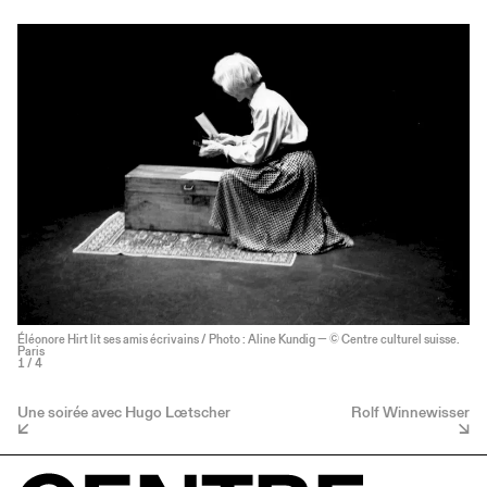
Éléonore Hirt lit ses amis écrivains / Photo : Aline Kundig — © Centre culturel suisse.
Paris
1
/ 4
Une soirée avec Hugo Lœtscher
Rolf Winnewisser