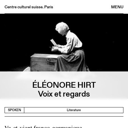
Centre culturel suisse. Paris
MENU
Agenda
Bookshop
Buvette
Archives
Medias
Publications
About
ÉLÉONORE HIRT
FR
/
EN
Voix et regards
SPOKEN
Literature