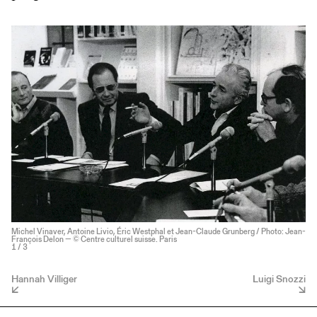
Michel Vinaver, Antoine Livio, Éric Westphal et Jean-Claude Grunberg / Photo: Jean-
François Delon — © Centre culturel suisse. Paris
1
/ 3
Hannah Villiger
Luigi Snozzi