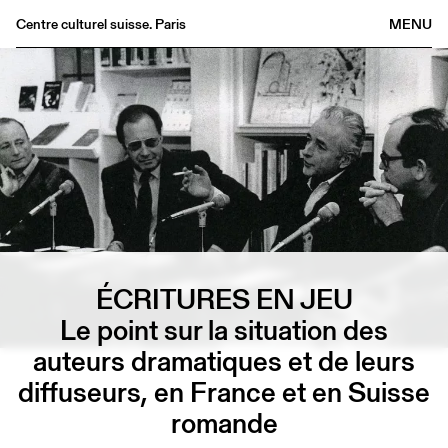
Centre culturel suisse. Paris
MENU
Agenda
Bookshop
Buvette
Archives
Medias
Publications
About
FR
/
EN
ÉCRITURES EN JEU
Le point sur la situation des
auteurs dramatiques et de leurs
diffuseurs, en France et en Suisse
romande