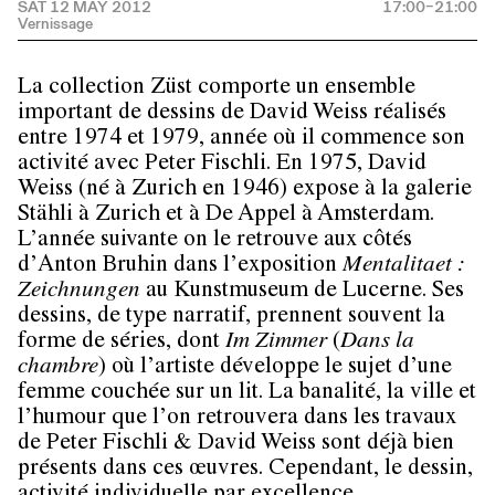
SAT 12 MAY 2012
17:00–21:00
La collection Züst comporte un ensemble
important de dessins de David Weiss réalisés
entre 1974 et 1979, année où il commence son
activité avec Peter Fischli. En 1975, David
Weiss (né à Zurich en 1946) expose à la galerie
Stähli à Zurich et à De Appel à Amsterdam.
L’année suivante on le retrouve aux côtés
d’Anton Bruhin dans l’exposition
Mentalitaet :
Zeichnungen
au Kunstmuseum de Lucerne. Ses
dessins, de type narratif, prennent souvent la
forme de séries, dont
Im Zimmer
(
Dans la
chambre
) où l’artiste développe le sujet d’une
femme couchée sur un lit. La banalité, la ville et
l’humour que l’on retrouvera dans les travaux
de Peter Fischli & David Weiss sont déjà bien
présents dans ces œuvres. Cependant, le dessin,