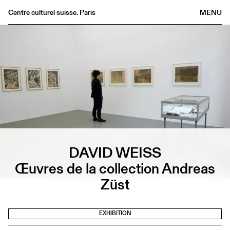
Centre culturel suisse. Paris
MENU
Agenda
Bookshop
Buvette
Archives
Medias
Publications
About
DAVID WEISS
FR
/
EN
Œuvres de la collection Andreas
Züst
EXHIBITION