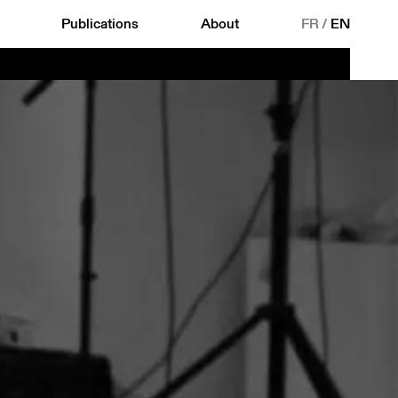
Publications
About
FR
/
EN