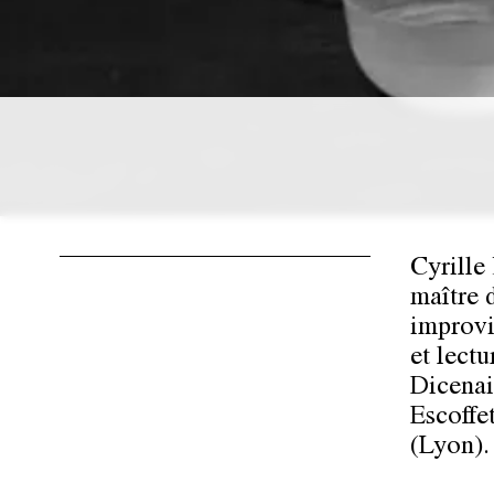
Cyrille 
maître 
improvi
et lect
Dicenai
Escoffe
(Lyon).