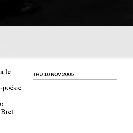
a le
THU 10 NOV 2005
o-poésie
do
 Bret