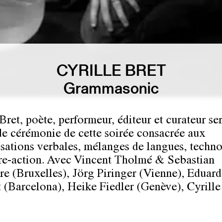
CYRILLE BRET
Grammasonic
Bret,
poète, performeur, éditeur et curateur ser
de cérémonie de cette soirée consacrée aux
sations verbales, mélanges de langues, techn
ure-action. Avec
Vincent Tholmé & Sebastian
re
(Bruxelles),
Jörg Piringer
(Vienne),
Eduar
t
(Barcelona),
Heike Fiedler
(Genève),
Cyrille