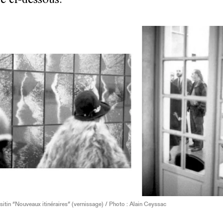
e ci-dessous.
sitin “Nouveaux itinéraires” (vernissage) / Photo : Alain Ceyssac