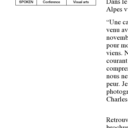
Dans le
SPOKEN
Conference
Visual arts
Alpes v
“Une ca
venu av
novembr
pour mo
viens. 
courant
compren
nous ne
peur. J
photogr
Charles
Retrouv