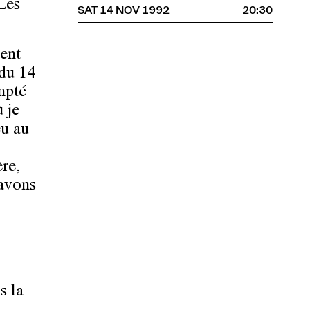
Les
SAT 14 NOV 1992
20:30
ment
 du 14
mpté
 je
eu au
re,
 avons
s la