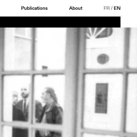
Publications
About
FR
/
EN