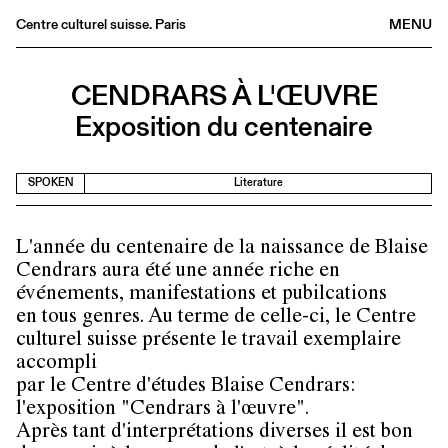
Centre culturel suisse. Paris
MENU
Agenda
CENDRARS À L'ŒUVRE
Bookshop
Exposition du centenaire
Buvette
Archives
SPOKEN
Literature
Medias
Publications
L'année du centenaire de la naissance de Blaise
About
Cendrars aura été une année riche en
FR
/
EN
événements, manifestations et pubilcations
en tous genres. Au terme de celle-ci, le Centre
culturel suisse présente le travail exemplaire
accompli
par le Centre d'études Blaise Cendrars:
l'exposition "Cendrars à l'œuvre".
Après tant d'interprétations diverses il est bon