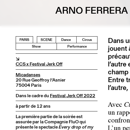
ARNO FERRERA 
Dans u
PARIS
SCENE
Dance
Circus
jouent 
Show
Performance
précaut
↘
l’autre
CCS x Festival Jerk Off
champ d
Micadanses
Entre t
20 Rue Geoffroy l’Asnier
75004 Paris
l’autre,
Dans le cadre du
Festival Jerk Off 2022
Avec
C
à partir de 12 ans
un rappo
La première partie de la soirée est
confron
assurée par la Compagnie FluO qui
présente le spectacle
Every drop of my
L’un peu