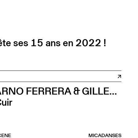
fête ses 15 ans en 2022 !
ARNO FERRERA & GILLES POLET CIE UN LOUP POUR L'HOMME
uir
CENE
MICADANSES