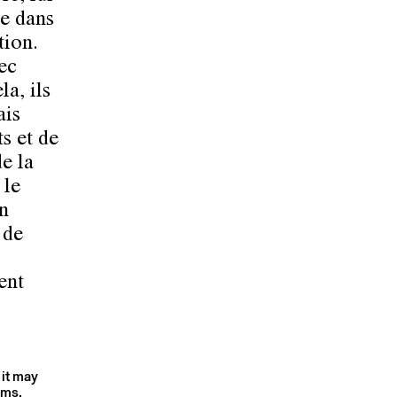
re dans
tion.
ec
la, ils
ais
s et de
e la
 le
un
 de
ent
 it may
rms.