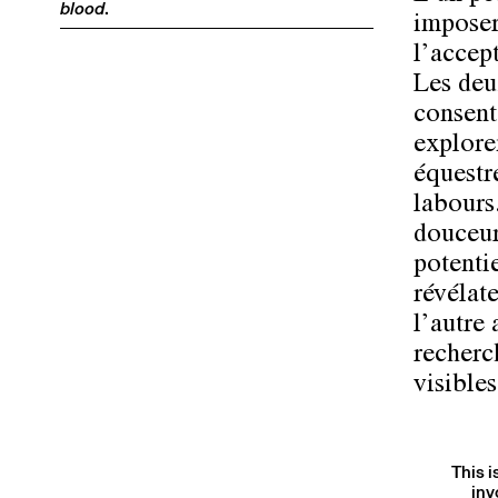
blood
.
imposer
l’accep
Les deu
consente
exploren
équestr
labours
douceur
potenti
révélat
l’autre
recherch
visibles
This i
inv