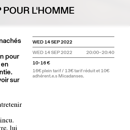
P POUR L'HOMME
rnachés
WED 14 SEP 2022
WED 14 SEP 2022
20:00–20:40
un pour
 en
10-16 €
ntie.
16€ plein tarif / 13€ tarif réduit et 10€
adhérent.e.s Micadanses.
oir sur
tretenir
incu.
re, lui