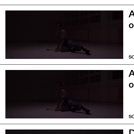
5
o
S
5
o
S
0