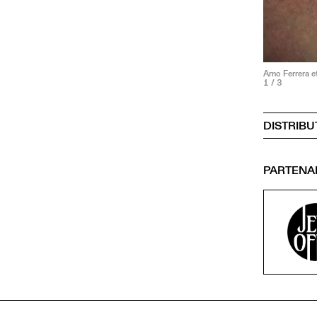
Arno Ferrera e
1
/ 3
DISTRIBU
PARTENA