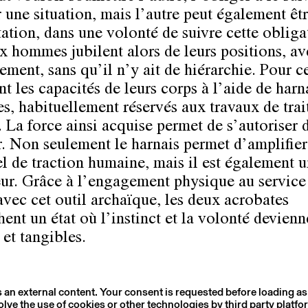
 une situation, mais l’autre peut également êt
tation, dans une volonté de suivre cette obliga
x hommes jubilent alors de leurs positions, av
ment, sans qu’il n’y ait de hiérarchie. Pour ce
t les capacités de leurs corps à l’aide de harn
es, habituellement réservés aux travaux de trait
. La force ainsi acquise permet de s’autoriser d
. Non seulement le harnais permet d’amplifier
el de traction humaine, mais il est également 
eur. Grâce à l’engagement physique au service
 avec cet outil archaïque, les deux acrobates
ent un état où l’instinct et la volonté devienn
 et tangibles.
s an external content. Your consent is requested before loading as
olve the use of cookies or other technologies by third party platfo