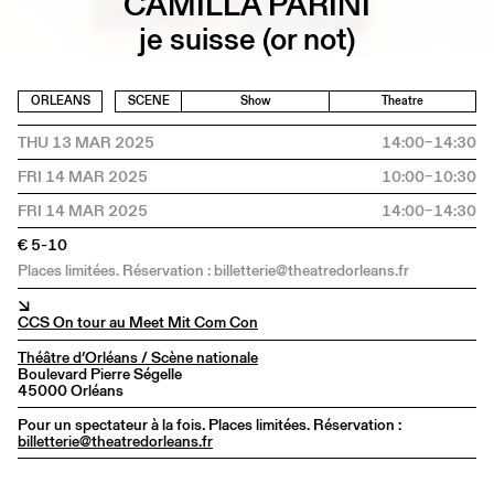
CAMILLA PARINI
je suisse (or not)
ORLEANS
SCENE
Show
Theatre
THU 13 MAR 2025
14:00–14:30
FRI 14 MAR 2025
10:00–10:30
FRI 14 MAR 2025
14:00–14:30
€ 5-10
Places limitées. Réservation : billetterie@theatredorleans.fr
↘
CCS On tour au Meet Mit Com Con
Théâtre d’Orléans / Scène nationale
Boulevard Pierre Ségelle
45000 Orléans
Pour un spectateur à la fois. Places limitées. Réservation :
billetterie@theatredorleans.fr