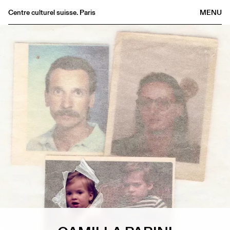
Centre culturel suisse. Paris
MENU
Agenda
Bookshop
Buvette
Archives
Medias
Publications
About
FR
/
EN