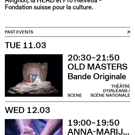
Avignon, la HEAD et Pro Helvetia -
Fondation suisse pour la culture.
PAST EVENTS
TUE 11.03
20:30–21:50
OLD MASTERS
Bande Originale
THÉÂTRE
D’ORLÉANS /
SCENE
SCÈNE NATIONALE
WED 12.03
19:00–19:50
ANNA-MARIJA ADOMAITYTÉ