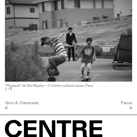
“Playback” de Sho Miyake — © Centre culturel suisse. Paris
1
/ 6
Gion A. Caminada
Fauve