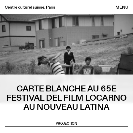
Centre culturel suisse. Paris
MENU
Agenda
Bookshop
Buvette
Archives
Medias
Publications
About
CARTE BLANCHE AU 65E
FR
/
EN
FESTIVAL DEL FILM LOCARNO
AU NOUVEAU LATINA
PROJECTION