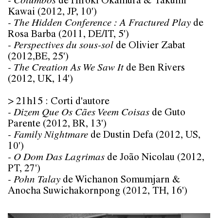
- Columbos
de Hiroki Okamura & Takumi
Kawai (2012, JP, 10')
- The Hidden Conference : A Fractured Play
de
Rosa Barba (2011, DE/IT, 5')
- Perspectives du sous-sol
de Olivier Zabat
(2012,BE, 25')
- The Creation As We Saw It
de Ben Rivers
(2012, UK, 14')
> 21h15 : Corti d'autore
- Dizem Que Os Cães Veem Coisas
de Guto
Parente (2012, BR, 13')
- Family Nightmare
de Dustin Defa (2012, US,
10')
- O Dom Das Lagrimas
de João Nicolau (2012,
PT, 27')
- Pohn Talay
de Wichanon Somumjarn &
Anocha Suwichakornpong (2012, TH, 16')