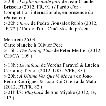
> 20h
:
La fille de nulle part
de Jean-Claude
Brisseau (2012, FR, 91') /
Pardo d'or
-
Compétition internationale, en présence du
réalisateur
> 22h
:
Inori
de Pedro Gonzalez Rubio (2012,
JP, 72') /
Pardo d'or
- Cinéastes du présent
Mercredi 26.09
Carte blanche à Olivier Père
>
16h
:
The End of Time
de Peter Mettler (2012,
CH/CA, 109')
>
18h
:
Leviathan
de Véréna Paravel & Lucien
Castaing-Taylor (2012, UK/US/FR, 87')
> 20h
:
A Ultima Vez Que Vi Macau
de Joao
Pedro Rodrigues & Joao Rui Guerra da Mata
(2012, PT/FR, 82')
> 21h45
:
Playback
de Sho Miyake (2012, JP,
113')