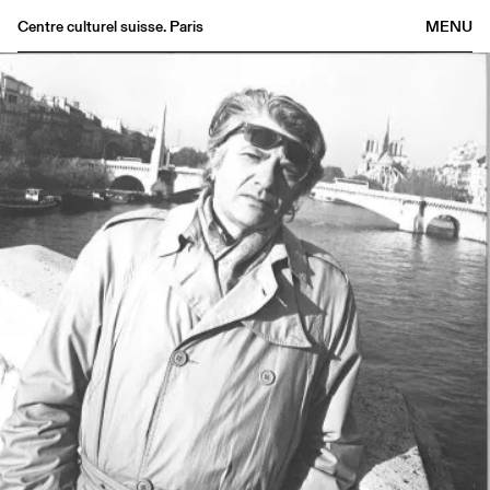
Centre culturel suisse. Paris
MENU
Agenda
Bookshop
Buvette
Archives
Medias
Publications
About
FR
/
EN