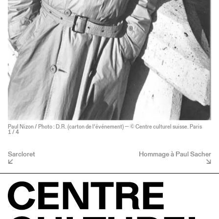
Paul Nizon / Photo : D.R. (carton de l’événement) — © Centre culturel suisse. Paris
1
/ 4
Sarcloret
Hommage à Paul Sacher