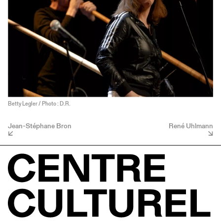
Betty Legler / Photo : D.R.
Jean-Stéphane Bron
René Uhlmann