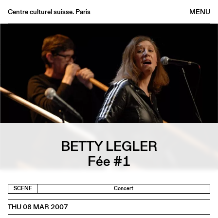
Centre culturel suisse. Paris
MENU
Agenda
Bookshop
Buvette
Archives
Medias
Publications
About
FR
/
EN
BETTY LEGLER
Fée #1
SCENE
Concert
THU 08 MAR 2007