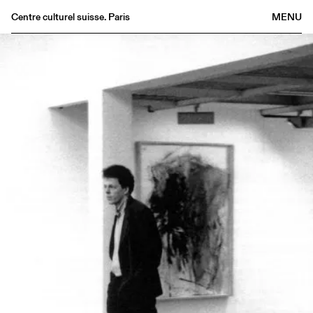
Centre culturel suisse. Paris
MENU
Agenda
Bookshop
Buvette
Archives
Medias
Publications
About
FR
/
EN