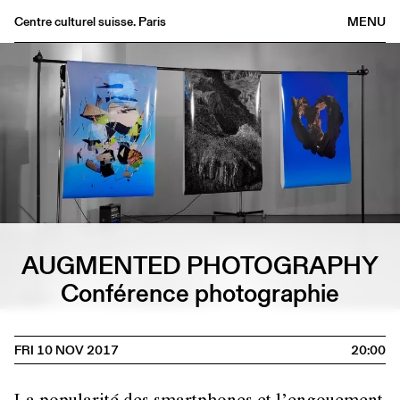
Centre culturel suisse. Paris
MENU
Agenda
Bookshop
Buvette
Archives
Medias
Publications
About
AUGMENTED PHOTOGRAPHY
FR
/
EN
Conférence photographie
FRI 10 NOV 2017
20:00