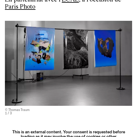
En partenariat avec l'
ECAL
, à l'occasion de
Paris Photo
© Thomas Traum
1
/ 3
This is an external content. Your consent is requested before
loading as it may involve the use of cookies or other