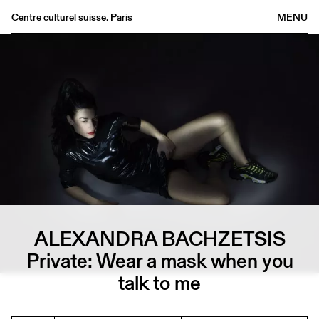
Centre culturel suisse. Paris
MENU
Agenda
Bookshop
Buvette
Archives
Medias
Publications
About
FR
/
EN
ALEXANDRA BACHZETSIS
Private: Wear a mask when you
talk to me