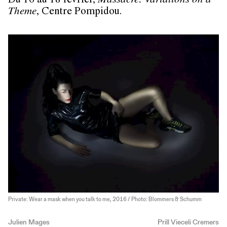
Du 16 au 18 février,
Massacre: Variations on a
Theme
, Centre Pompidou.
Private: Wear a mask when you talk to me, 2016 / Photo: Blommers & Schumm
Julien Mages
Prill Vieceli Cremers