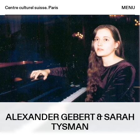
Centre culturel suisse. Paris
MENU
Agenda
Bookshop
Buvette
Archives
Medias
Publications
About
FR
/
EN
ALEXANDER GEBERT & SARAH
TYSMAN