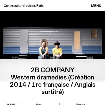
Centre culturel suisse. Paris
MENU
Agenda
Bookshop
Buvette
Archives
Medias
Publications
About
2B COMPANY
FR
/
EN
Western dramedies (Création
2014 / 1re française / Anglais
surtitré)
SCENE
Show
Theatre