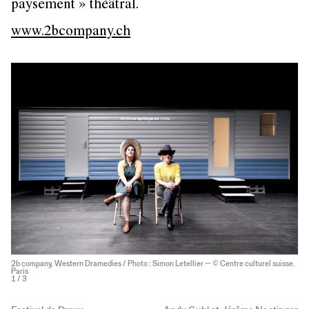
paysement » théâtral.
www.2bcompany.ch
2b company, Western Dramedies / Photo : Simon Letellier — © Centre culturel suisse.
Paris
1
/ 3