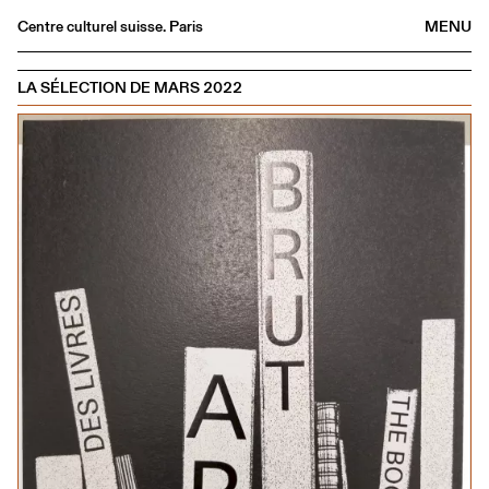
Centre culturel suisse. Paris
MENU
Agenda
LA SÉLECTION DE MARS 2022
Bookshop
Buvette
Archives
Medias
Publications
About
FR
/
EN