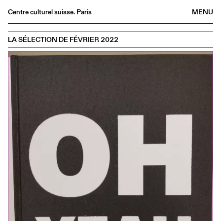
Centre culturel suisse. Paris
MENU
Agenda
LA SÉLECTION DE FÉVRIER 2022
Librairie
Buvette
Archives
Médiathèque
Éditions
Informations
FR
/
EN