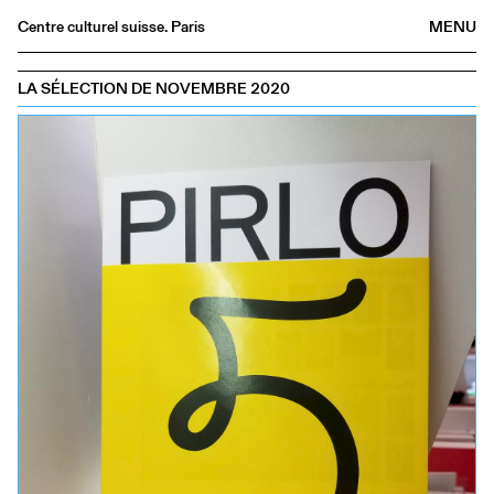
Centre culturel suisse. Paris
MENU
Agenda
LA SÉLECTION DE NOVEMBRE 2020
Librairie
Buvette
Archives
Médiathèque
Éditions
Informations
FR
/
EN