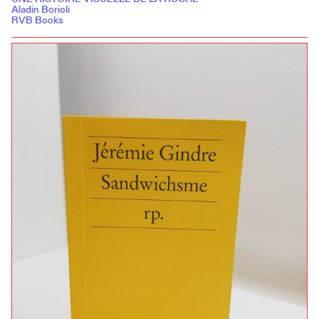
Aladin Borioli
RVB Books