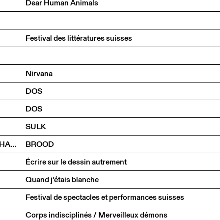
Dear Human Animals
Festival des littératures suisses
Nirvana
DOS
DOS
SULK
DOROTA GAWĘDA & EGLĖ KULBOKAITĖ JUSTYNA CHABEREK ET OSKAR PAWEŁKO
BROOD
Écrire sur le dessin autrement
Quand j’étais blanche
Festival de spectacles et performances suisses
Corps indisciplinés / Merveilleux démons