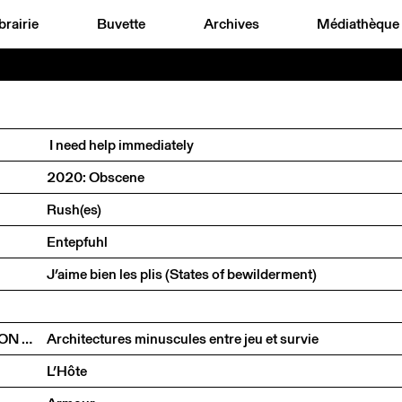
brairie
Buvette
Archives
Médiathèque
I need help immediately
2020: Obscene
Rush(es)
Entepfuhl
J’aime bien les plis (States of bewilderment)
NICKISCH WALDER ARCHITEKTEN EN CONVERSATION AVEC OLIVIA FUNES LASTRA
Architectures minuscules entre jeu et survie
L’Hôte