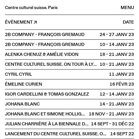
Centre culturel suisse. Paris
MENU
Agenda
ÉVÈNEMENT
DATE
Librairie
2B COMPANY - FRANÇOIS GREMAUD
24 – 27 JANV
2023
Buvette
2B COMPANY - FRANÇOIS GREMAUD
10 – 14 JANV
2023
Archives
ALENKA CHENUZ & AMÉLIE VIDON
18 – 21 JANV
2023
Médiathèque
CENTRE CULTUREL SUISSE. ON TOUR À LYON
10 – 21 JANV
2023
Éditions
CYRIL CYRIL
11 JANV
2023
Informations
ÉMELINE CURIEN
16 FÉVR
2023
FR
/
EN
IGOR CARDELLINI & TOMAS GONZALEZ
12 – 14 JANV
2023
HORS LES MURS
Lyon
JOHANA BLANC
14 – 21 JANV
2023
JOHANA BLANC ET SIMONE HOLLIGER
18 NOV – 21 JANV
2023
JULIAN CHARRIÈRE À LA BIENNALE D'ART CONTEMPORAIN DE LYON
14 SEPT – 31 DÉC
2022
LANCEMENT DU CENTRE CULTUREL SUISSE. ON TOUR
14 SEPT
2022