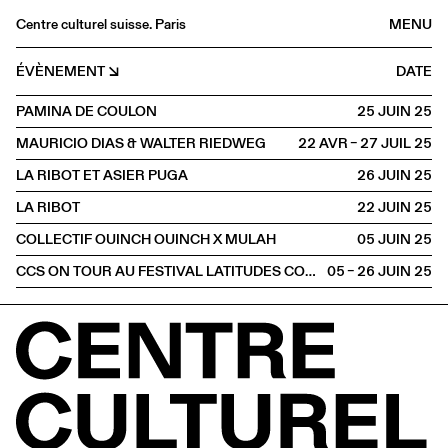
Centre culturel suisse. Paris
MENU
Agenda
ÉVÈNEMENT
DATE
Librairie
PAMINA DE COULON
25 JUIN
2025
Buvette
MAURICIO DIAS & WALTER RIEDWEG
22 AVR – 27 JUIL
2025
Archives
LA RIBOT ET ASIER PUGA
26 JUIN
2025
Médiathèque
LA RIBOT
22 JUIN
2025
Éditions
COLLECTIF OUINCH OUINCH X MULAH
05 JUIN
2025
Informations
CCS ON TOUR AU FESTIVAL LATITUDES CONTEMPORAINES
05 – 26 JUIN
2025
FR
/
EN
HORS LES MURS
Lille