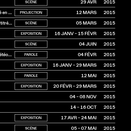
29 AVR
2015
SCÈNE
Hate Radio (2014, 52’, français et kinyarwanda, sous-titré en français)
12 MARS
2015
PROJECTION
Breivik’s Statement (2012, 70’, 1re française, anglais, surtitré en français)
05 MARS
2015
SCÈNE
16 JANV – 15 FÉVR
2015
EXPOSITION
04 JUIN
2015
SCÈNE
Atmosphères construites, l’architecture comme design météorologique
04 FÉVR
2015
PAROLE
16 JANV – 29 MARS
2015
EXPOSITION
12 MAI
2015
PAROLE
20 FÉVR – 29 MARS
2015
EXPOSITION
04 – 08 NOV
2015
14 – 16 OCT
2015
17 AVR – 24 MAI
2015
EXPOSITION
05 – 07 MAI
2015
SCÈNE