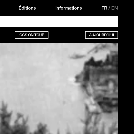
Éditions
Informations
FR
/
EN
CCS ON TOUR
AUJOURD’HUI