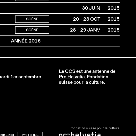
30 JUIN
2015
20 – 23 OCT
2015
SCÈNE
28 – 29 JANV
2015
SCÈNE
ANNÉE 2016
Le CCS est une antenne de
 mardi 1er septembre
Pro Helvetia
, Fondation
suisse pour la culture.
INKEDIN
YOUTUBE