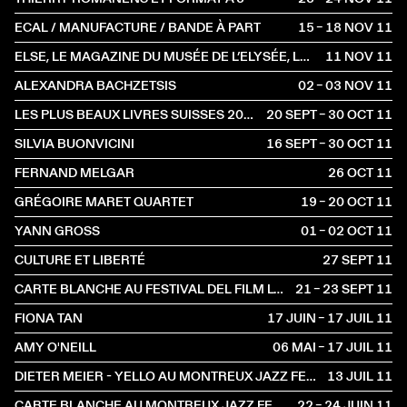
ECAL / MANUFACTURE / BANDE À PART
15 – 18 NOV
2011
ELSE, LE MAGAZINE DU MUSÉE DE L’ELYSÉE, LAUSANNE
11 NOV
2011
ALEXANDRA BACHZETSIS
02 – 03 NOV
2011
LES PLUS BEAUX LIVRES SUISSES 2010 À LA LIBRAIRIE
20 SEPT – 30 OCT
2011
SILVIA BUONVICINI
16 SEPT – 30 OCT
2011
FERNAND MELGAR
26 OCT
2011
GRÉGOIRE MARET QUARTET
19 – 20 OCT
2011
YANN GROSS
01 – 02 OCT
2011
CULTURE ET LIBERTÉ
27 SEPT
2011
CARTE BLANCHE AU FESTIVAL DEL FILM LOCARNO
21 – 23 SEPT
2011
FIONA TAN
17 JUIN – 17 JUIL
2011
AMY O'NEILL
06 MAI – 17 JUIL
2011
DIETER MEIER - YELLO AU MONTREUX JAZZ FESTIVAL
13 JUIL
2011
CARTE BLANCHE AU MONTREUX JAZZ FESTIVAL
22 – 24 JUIN
2011