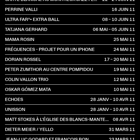
PERRINE VALLI
16 JUIN
2011
ULTRA FAR°• EXTRA BALL
08 – 10 JUIN
2011
TATJANA GERHARD
06 MAI – 05 JUIN
2011
MAMA ROSIN
25 MAI
2011
FRÉQUENCES - PROJET POUR UN IPHONE
24 MAI
2011
DORIAN ROSSEL
17 – 20 MAI
2011
PETER ZUMTHOR AU CENTRE POMPIDOU
19 MAI
2011
COLIN VALLON TRIO
12 MAI
2011
OSKAR GÓMEZ MATA
10 MAI
2011
ECHOES
28 JANV – 10 AVR
2011
UNISSON
28 JANV – 10 AVR
2011
MATT STOKES À L'ÉGLISE DES BLANCS-MANTEAUX
08 AVR
2011
DIETER MEIER / YELLO
31 MARS
2011
JEAN-LUC GODARD ET FRANÇOIS BON
23 MARS
2011