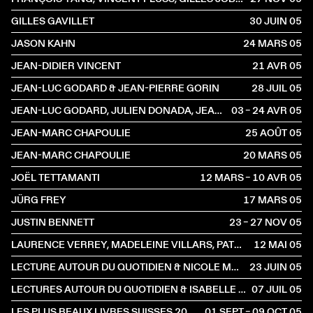
GILLES GAVILLET
30 JUIN
2005
JASON KAHN
24 MARS
2005
JEAN-DIDIER VINCENT
21 AVR
2005
JEAN-LUC GODARD & JEAN-PIERRE GORIN
28 JUIL
2005
JEAN-LUC GODARD, JULIEN DONADA, JEAN-MARC CHAPOULIE
03 – 24 AVR
2005
JEAN-MARC CHAPOULIE
25 AOÛT
2005
JEAN-MARC CHAPOULIE
20 MARS
2005
JOËL TETTAMANTI
12 MARS – 10 AVR
2005
JÜRG FREY
17 MARS
2005
JUSTIN BENNETT
23 – 27 NOV
2005
LAURENCE VERREY, MADELEINE VILLARS, PATRICK AMSTUTZ
12 MAI
2005
LECTURE AUTOUR DU QUOTIDIEN & NICOLE MÜLLER
23 JUIN
2005
LECTURES AUTOUR DU QUOTIDIEN & ISABELLE FLÜKIGER
07 JUIL
2005
LES PLUS BEAUX LIVRES SUISSES 2004
01 SEPT – 09 OCT
2005