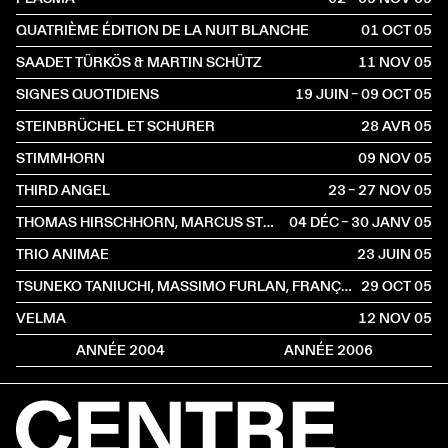
QUATRIÈME ÉDITION DE LA NUIT BLANCHE
01 OCT
2005
SAADET TÜRKÖS & MARTIN SCHÜTZ
11 NOV
2005
SIGNES QUOTIDIENS
19 JUIN – 09 OCT
2005
STEINBRÜCHEL ET SCHURER
28 AVR
2005
STIMMHORN
09 NOV
2005
THIRD ANGEL
23 – 27 NOV
2005
THOMAS HIRSCHHORN, MARCUS STEINWEG, GWENAËL MORIN
04 DÉC – 30 JANV
2005
TRIO ANIMAE
23 JUIN
2005
TSUNEKO TANIUCHI, MASSIMO FURLAN, FRANÇOIS KARLEN, FOOFWA D'IMOBILITE, YAN DUYVENDAK
29 OCT
2005
VELMA
12 NOV
2005
ANNÉE 2004
ANNÉE 2006