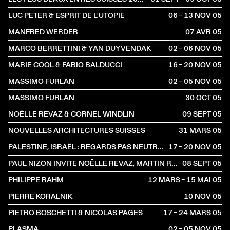
LUC PETER & ESPRIT DE L'UTOPIE
06 – 13 NOV
2005
MANFRED WERDER
07 AVR
2005
MARCO BERRETTINI & YAN DUYVENDAK
02 – 06 NOV
2005
MARIE COOL & FABIO BALDUCCI
16 – 20 NOV
2005
MASSIMO FURLAN
02 – 05 NOV
2005
MASSIMO FURLAN
30 OCT
2005
NOËLLE REVAZ & CORNEL WINDLIN
09 SEPT
2005
NOUVELLES ARCHITECTURES SUISSES
31 MARS
2005
PALESTINE, ISRAËL : REGARDS PAS NEUTRES
17 – 20 NOV
2005
PAUL NIZON INVITE NOËLLE REVAZ, MARTIN R.DEAN, LUKAS BÄRFUSS ET PETER WEBER
08 SEPT
2005
PHILIPPE RAHM
12 MARS – 15 MAI
2005
PIERRE KORALNIK
10 NOV
2005
PIETRO BOSCHETTI & NICOLAS PAGES
17 – 24 MARS
2005
PLASMA
02 – 05 NOV
2005