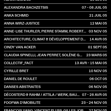
ALEXANDRA BACHZETSIS
07 – 08 JUIL
2005
ANKA SCHMID
21 JUIL
2005
ANNA WIRZ-JUSTICE
12 MAI
2005
ANNE-LISE THURLER, PIERRE STAMM, ROBERT WALSER, MATHIEU BERTHOLET
03 NOV
2005
ARCHITECTURE, CLIMAT & DÉVELOPPEMENT DURABLE
14 AVR
2005
CINDY VAN ACKER
01 SEPT
2005
CLAUDIA SPINELLI, JEAN PERRET, SOLÈNE GUILLIER& NICOLAS TREMBLEY
23 MARS
2005
COLLECTIF_FACT
13 AVR – 15 MAI
2005
CYRILLE BRET
10 NOV
2005
DANIEL DE ROULET
06 OCT
2005
DANSES ABSTRAITES
06 NOV
2005
DÉCOSTERD & RAHM / ATTILA / WERK, BAUEN + WOHNEN
07 – 28 AVR
2005
FOOFWA D'IMOBILITE
23 – 24 NOV
2005
FRANÇOIS YANG, VINCENT PLUSS, GILLES JOBIN, DARIA MARTIN, CHARLES ATLAS
27 NOV
2005