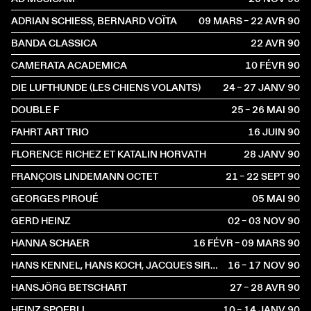
ADRIAN SCHIESS, BERNARD VOÏTA
09 MARS – 22 AVR
1990
BANDA CLASSICA
22 AVR
1990
CAMERATA ACADEMICA
10 FÉVR
1990
DIE LUFTHUNDE (LES CHIENS VOLANTS)
24 – 27 JANV
1990
DOUBLE F
25 – 26 MAI
1990
FAHRT ART TRIO
16 JUIN
1990
FLORENCE RICHEZ ET KATALIN HORVATH
28 JANV
1990
FRANÇOIS LINDEMANN OCTET
21 – 22 SEPT
1990
GEORGES PIROUÉ
05 MAI
1990
GERD HEINZ
02 – 03 NOV
1990
HANNA SCHAER
16 FÉVR – 09 MARS
1990
HANS KENNEL, HANS KOCH, JACQUES SIRON, CHRISTOPH BAUMANN
16 – 17 NOV
1990
HANSJÖRG BETSCHART
27 – 28 AVR
1990
HEINZ SPOERLI
10 – 14 JANV
1990