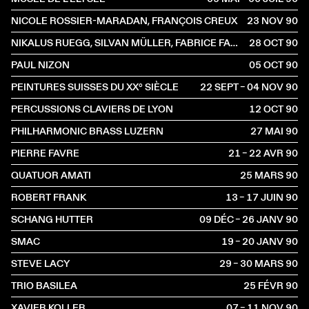
NICOLE ROSSIER-MARADAN, FRANÇOIS CREUX
23 NOV
1990
NIKALUS RUEGG, SILVAN MÜLLER, FABRICE FABIOLA, ALVIN MUOTH ET YVO HAAG
28 OCT
1990
PAUL NIZON
05 OCT
1990
PEINTURES SUISSES DU XX° SIÈCLE
22 SEPT – 04 NOV
1990
PERCUSSIONS CLAVIERS DE LYON
12 OCT
1990
PHILHARMONIC BRASS LUZERN
27 MAI
1990
PIERRE FAVRE
21 – 22 AVR
1990
QUATUOR AMATI
25 MARS
1990
ROBERT FRANK
13 – 17 JUIN
1990
SCHANG HUTTER
09 DÉC – 26 JANV
1990
SMAC
19 – 20 JANV
1990
STEVE LACY
29 – 30 MARS
1990
TRIO BASILEA
25 FÉVR
1990
XAVIER KOLLER
07 – 11 NOV
1990