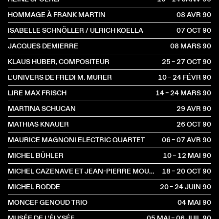
HOMMAGE À FRANK MARTIN
08 AVR
1990
ISABELLE SCHNÖLLER / ULRICH KOELLA
07 OCT
1990
JACQUES DEMIERRE
08 MARS
1990
KLAUS HUBER, COMPOSITEUR
25 – 27 OCT
1990
L'UNIVERS DE FREDI M. MURER
10 – 24 FÉVR
1990
LIRE MAX FRISCH
14 – 24 MARS
1990
MARTINA SCHUCAN
29 AVR
1990
MATHIAS KNAUER
26 OCT
1990
MAURICE MAGNONI ELECTRIC QUARTET
06 – 07 AVR
1990
MICHEL BÜHLER
10 – 12 MAI
1990
MICHEL CAZENAVE ET JEAN-PIERRE MOULIN
18 – 20 OCT
1990
MICHEL RODDE
20 – 24 JUIN
1990
MONCEF GENOUD TRIO
04 MAI
1990
MUSÉE DE L'ÉLYSÉE
05 MAI – 06 JUIL
1990