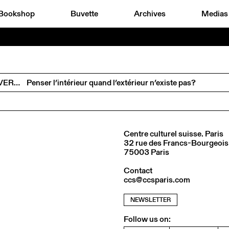
Bookshop
Buvette
Archives
Medias
ANDREAS VOGLER ET EMANUELE COCCIA EN CONVERSATION AVEC CHARLOTTE POUPON
Penser l’intérieur quand l’extérieur n’existe pas?
Centre culturel suisse. Paris
32 rue des Francs-Bourgeois
75003 Paris
Contact
ccs@ccsparis.com
NEWSLETTER
Follow us on: