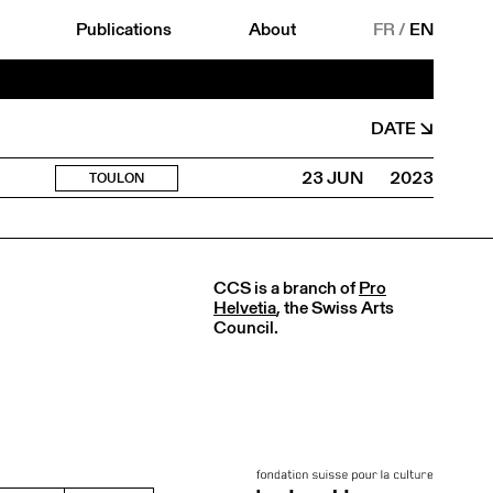
Publications
About
FR
/
EN
DATE
23 JUN
2023
TOULON
CCS is a branch of
Pro
Helvetia
, the Swiss Arts
Council.