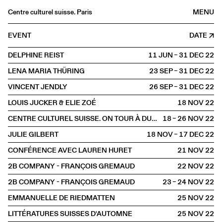
Centre culturel suisse. Paris
MENU
Agenda
EVENT
DATE
Bookshop
DELPHINE REIST
11 JUN – 31 DEC
2022
Buvette
LENA MARIA THÜRING
23 SEP – 31 DEC
2022
Archives
VINCENT JENDLY
26 SEP – 31 DEC
2022
Medias
LOUIS JUCKER & ELIE ZOÉ
18 NOV
2022
Publications
CENTRE CULTUREL SUISSE. ON TOUR À DUNKERQUE
18 – 26 NOV
2022
About
JULIE GILBERT
18 NOV – 17 DEC
2022
FR
/
EN
CONFÉRENCE AVEC LAUREN HURET
21 NOV
2022
OFFSITE
Dunkerque
2B COMPANY - FRANÇOIS GREMAUD
22 NOV
2022
2B COMPANY - FRANÇOIS GREMAUD
23 – 24 NOV
2022
EMMANUELLE DE RIEDMATTEN
25 NOV
2022
LITTÉRATURES SUISSES D'AUTOMNE
25 NOV
2022