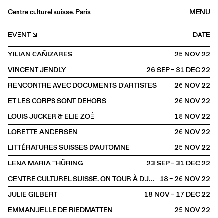
Centre culturel suisse. Paris
MENU
Agenda
EVENT
DATE
Bookshop
YILIAN CAÑIZARES
25 NOV
2022
Buvette
VINCENT JENDLY
26 SEP – 31 DEC
2022
Archives
RENCONTRE AVEC DOCUMENTS D'ARTISTES
26 NOV
2022
Medias
ET LES CORPS SONT DEHORS
26 NOV
2022
Publications
LOUIS JUCKER & ELIE ZOÉ
18 NOV
2022
About
LORETTE ANDERSEN
26 NOV
2022
FR
/
EN
LITTÉRATURES SUISSES D'AUTOMNE
25 NOV
2022
OFFSITE
Dunkerque
LENA MARIA THÜRING
23 SEP – 31 DEC
2022
CENTRE CULTUREL SUISSE. ON TOUR À DUNKERQUE
18 – 26 NOV
2022
JULIE GILBERT
18 NOV – 17 DEC
2022
EMMANUELLE DE RIEDMATTEN
25 NOV
2022