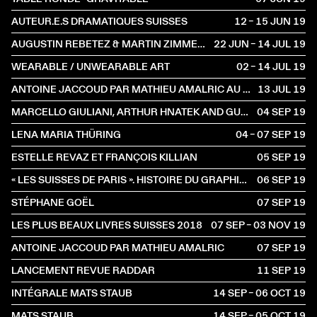
AUTEUR.E.S DRAMATIQUES SUISSES
12 – 15 JUN
2019
AUGUSTIN REBETEZ & MARTIN ZIMMERMANN
22 JUN – 14 JUL
2019
WEARABLE / UNWEARABLE ART
02 – 14 JUL
2019
ANTOINE JACCOUD PAR MATHIEU AMALRIC AU FESTIVAL D'AVIGNON
13 JUL
2019
MARCELLO GIULIANI, ARTHUR HNATEK AND GUESTS
04 SEP
2019
LENA MARIA THÜRING
04 – 07 SEP
2019
ESTELLE REVAZ ET FRANÇOIS KILLIAN
05 SEP
2019
« LES SUISSES DE PARIS ». HISTOIRE DU GRAPHISME SUISSE À PARIS
06 SEP
2019
STÉPHANE GOËL
07 SEP
2019
LES PLUS BEAUX LIVRES SUISSES 2018
07 SEP – 03 NOV
2019
ANTOINE JACCOUD PAR MATHIEU AMALRIC
07 SEP
2019
LANCEMENT REVUE RADDAR
11 SEP
2019
INTÉGRALE MATS STAUB
14 SEP – 06 OCT
2019
MATS STAUB
14 SEP – 05 OCT
2019