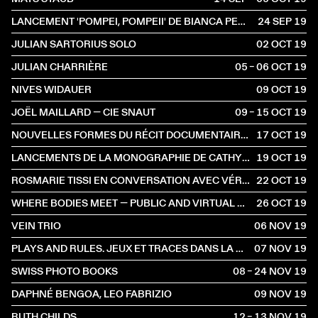
LANCEMENT 'POMPEI, POMPEII' DE BIANCA PEDRINA
24 SEP
2019
JULIAN SARTORIUS SOLO
02 OCT
2019
JULIAN CHARRIÈRE
05 – 06 OCT
2019
NIVES WIDAUER
09 OCT
2019
JOËL MAILLARD — CIE SNAUT
09 – 15 OCT
2019
NOUVELLES FORMES DU RÉCIT DOCUMENTAIRE : RENCONTRE AVEC BLAISE HARRISON
17 OCT
2019
LANCEMENTS DE LA MONOGRAPHIE DE CATHY JOSEFOWITZ PAR MOUSSE PUBLISHING ET DU MAGAZINE PROVENCE AW 19/20
19 OCT
2019
ROSMARIE TISSI EN CONVERSATION AVEC VÉRONIQUE MARRIER
22 OCT
2019
WHERE BODIES MEET — PUBLIC AND VIRTUAL SPACES
26 OCT
2019
VEIN TRIO
06 NOV
2019
PLAYS AND RULES. JEUX ET TRACES DANS LA PHOTOGRAPHIE
07 NOV
2019
SWISS PHOTO BOOKS
08 – 24 NOV
2019
DAPHNÉ BENGOA, LEO FABRIZIO
09 NOV
2019
RUTH CHILDS
12 – 13 NOV
2019