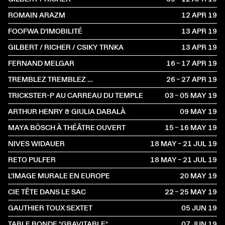
ROMAIN ARAZM
12 APR
2019
FOOFWA D’IMOBILITÉ
13 APR
2019
GILBERT / RICHER / CSIKY TRNKA
13 APR
2019
FERNAND MELGAR
16 – 17 APR
2019
TREMBLEZ TREMBLEZ …
26 – 27 APR
2019
TRICKSTER-P AU CARREAU DU TEMPLE
03 – 05 MAY
2019
ARTHUR HENRY & GIULIA DABALÀ
09 MAY
2019
MAYA BÖSCH À THÉÂTRE OUVERT
15 – 16 MAY
2019
NIVES WIDAUER
18 MAY – 21 JUL
2019
RETO PULFER
18 MAY – 21 JUL
2019
L’IMAGE MURALE EN EUROPE
20 MAY
2019
CIE TÊTE DANS LE SAC
22 – 25 MAY
2019
GAUTHIER TOUX SEXTET
05 JUN
2019
TABLE RONDE "GRAVITABLE"
07 JUN
2019