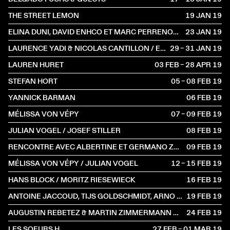
THE STREET LEMON
19 JAN
2019
ELINA DUNI, DAVID ENHCO ET MARC PERRENOUD
23 JAN
2019
LAURENCE YADI & NICOLAS CANTILLON / EDOUARD HUE
29 – 31 JAN
2019
LAUREN HURET
03 FEB – 28 APR
2019
STEFAN HORT
05 – 08 FEB
2019
YANNICK BARMAN
06 FEB
2019
MÉLISSA VON VÉPY
07 – 09 FEB
2019
JULIAN VOGEL / JOSEF STILLER
08 FEB
2019
RENCONTRE AVEC ALBERTINE ET GERMANO ZULLO
09 FEB
2019
MÉLISSA VON VÉPY / JULIAN VOGEL
12 – 15 FEB
2019
HANS BLOCK / MORITZ RIESEWIECK
16 FEB
2019
ANTOINE JACCOUD, TIJS GOLDSCHMIDT, ARNO CAMENISCH
19 FEB
2019
AUGUSTIN REBETEZ & MARTIN ZIMMERMANN AVEC KANIA TIEFFER
24 FEB
2019
LES SOEURS H
27 FEB – 01 MAR
2019