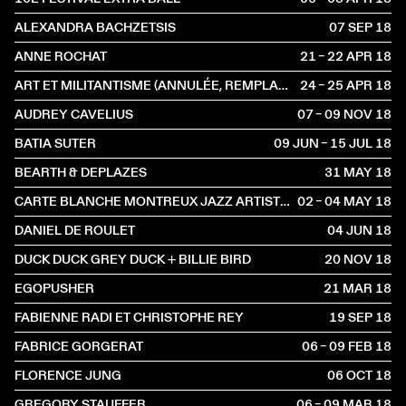
ALEXANDRA BACHZETSIS
07 SEP
2018
ANNE ROCHAT
21 – 22 APR
2018
ART ET MILITANTISME (ANNULÉE, REMPLACÉE PAR UNE VISITE GUIDÉE AVEC CHARLES MAGNIN ET ROSA BRUX) / DROITS DES ARTISTES
24 – 25 APR
2018
AUDREY CAVELIUS
07 – 09 NOV
2018
BATIA SUTER
09 JUN – 15 JUL
2018
BEARTH & DEPLAZES
31 MAY
2018
CARTE BLANCHE MONTREUX JAZZ ARTISTS FOUNDATION
02 – 04 MAY
2018
DANIEL DE ROULET
04 JUN
2018
DUCK DUCK GREY DUCK + BILLIE BIRD
20 NOV
2018
EGOPUSHER
21 MAR
2018
FABIENNE RADI ET CHRISTOPHE REY
19 SEP
2018
FABRICE GORGERAT
06 – 09 FEB
2018
FLORENCE JUNG
06 OCT
2018
GREGORY STAUFFER
06 – 09 MAR
2018