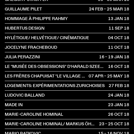
GUILLAUME PILET
24 FEB – 25 MAR
2018
HOMMAGE À PHILIPPE RAHMY
13 JAN
2018
HUBERTUS DESIGN
11 SEP
2018
HYLÉTIQUE/ HELVÉTIQUE/ CINÉMATIQUE
04 OCT
2018
JOCELYNE FRACHEBOUD
11 OCT
2018
JULIA PERAZZINI
16 – 19 JAN
2018
LE "MUSÉE DES OBSESSIONS" D'HARALD SZEEMANN
16 OCT
2018
LES FRÈRES CHAPUISAT "LE VILLAGE HOODOO" À NANTERRE-AMANDIERS
07 APR – 25 MAY
2018
LOGEMENTS: EXPÉRIMENTATIONS ZURICHOISES
27 FEB
2018
LUDOVIC BALLAND
24 JAN
2018
MADE IN
23 JAN
2018
MARIE-CAROLINE HOMINAL
26 OCT
2018
MARIE-CAROLINE HOMINAL/ MARKUS ÖHRN
23 – 25 OCT
2018
MARIO BATKOVIC
15 – 16 NOV
2018