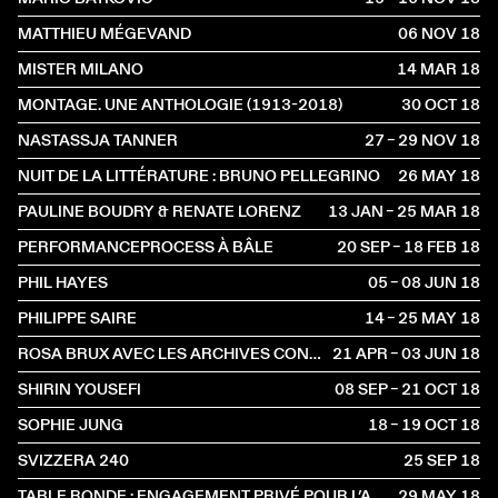
MATTHIEU MÉGEVAND
06 NOV
2018
MISTER MILANO
14 MAR
2018
MONTAGE. UNE ANTHOLOGIE (1913-2018)
30 OCT
2018
NASTASSJA TANNER
27 – 29 NOV
2018
NUIT DE LA LITTÉRATURE : BRUNO PELLEGRINO
26 MAY
2018
PAULINE BOUDRY & RENATE LORENZ
13 JAN – 25 MAR
2018
PERFORMANCEPROCESS À BÂLE
20 SEP – 18 FEB
2018
PHIL HAYES
05 – 08 JUN
2018
PHILIPPE SAIRE
14 – 25 MAY
2018
ROSA BRUX AVEC LES ARCHIVES CONTESTATAIRES
21 APR – 03 JUN
2018
SHIRIN YOUSEFI
08 SEP – 21 OCT
2018
SOPHIE JUNG
18 – 19 OCT
2018
SVIZZERA 240
25 SEP
2018
TABLE RONDE : ENGAGEMENT PRIVÉ POUR L’ART – SUISSE ET FRANCE
29 MAY
2018