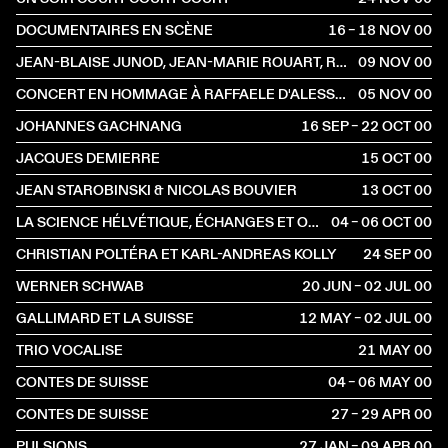
DOCUMENTAIRES EN SCÈNE
16 – 18 NOV
2000
JEAN-BLAISE JUNOD, JEAN-MARIE ROUART, ROBERT KOPP
09 NOV
2000
CONCERT EN HOMMAGE À RAFFAELE D'ALESSANDRO (1911-1959)
05 NOV
2000
JOHANNES GACHNANG
16 SEP – 22 OCT
2000
JACQUES DEMIERRE
15 OCT
2000
JEAN STAROBINSKI & NICOLAS BOUVIER
13 OCT
2000
LA SCIENCE HÉLVÉTIQUE, ÉCHANGES ET OUVERTURE
04 – 06 OCT
2000
CHRISTIAN POLTÉRA ET KARL-ANDREAS KOLLY
24 SEP
2000
WERNER SCHWAB
20 JUN – 02 JUL
2000
GALLIMARD ET LA SUISSE
12 MAY – 02 JUL
2000
TRIO VOCALISE
21 MAY
2000
CONTES DE SUISSE
04 – 06 MAY
2000
CONTES DE SUISSE
27 – 29 APR
2000
PULSIONS
27 JAN – 09 APR
2000