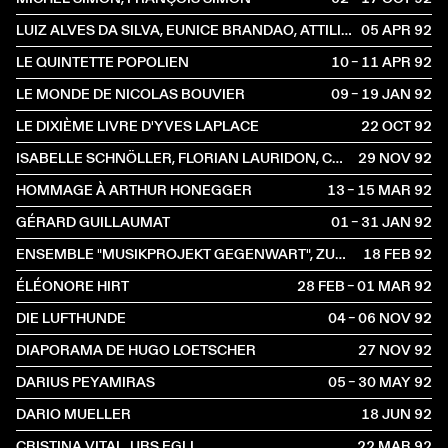
LUIZ ALVES DA SILVA, EUNICE BRANDAO, ATTILIO CREMONESI
05 APR
1992
LE QUINTETTE POPOLIEN
10 – 11 APR
1992
LE MONDE DE NICOLAS BOUVIER
09 – 19 JAN
1992
LE DIXIÈME LIVRE D'YVES LAPLACE
22 OCT
1992
ISABELLE SCHNÖLLER, FLORIAN LAURIDON, CÉCILE DENEAU
29 NOV
1992
HOMMAGE À ARTHUR HONEGGER
13 – 15 MAR
1992
GÉRARD GUILLAUMAT
01 – 31 JAN
1992
ENSEMBLE "MUSIKPROJEKT GEGENWART", ZURICH
18 FEB
1992
ÉLÉONORE HIRT
28 FEB – 01 MAR
1992
DIE LUFTHUNDE
04 – 06 NOV
1992
DIAPORAMA DE HUGO LOETSCHER
27 NOV
1992
DARIUS PEYAMIRAS
05 – 30 MAY
1992
DARIO MUELLER
18 JUN
1992
CRISTINA VITAL, URS EGLI
22 MAR
1992