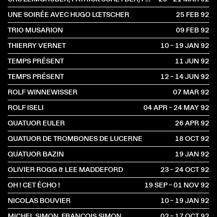
UNE SOIRÉE AVEC HUGO LŒTSCHER
25 FEB
1992
TRIO MUSARION
09 FEB
1992
THIERRY VERNET
10 – 19 JAN
1992
TEMPS PRÉSENT
11 JUN
1992
TEMPS PRÉSENT
12 – 14 JUN
1992
ROLF WINNEWISSER
07 MAR
1992
ROLF ISELI
04 APR – 24 MAY
1992
QUATUOR EULER
26 APR
1992
QUATUOR DE TROMBONES DE LUCERNE
18 OCT
1992
QUATUOR BAZIN
19 JAN
1992
OLIVIER ROGG & LEE MADDEFORD
23 – 24 OCT
1992
OH ! CET ÉCHO !
19 SEP – 01 NOV
1992
NICOLAS BOUVIER
10 – 19 JAN
1992
MICHEL SIMON, FRANÇOIS SIMON
02 – 17 OCT
1992