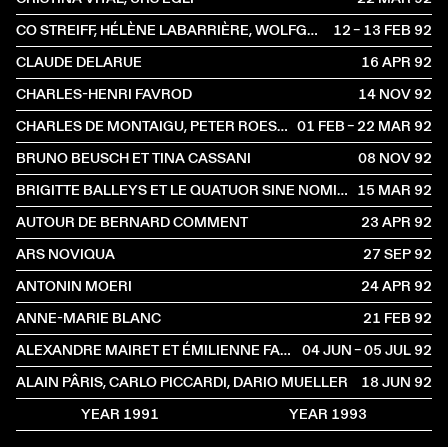
CO STREIFF, HÉLÈNE LABARRIÈRE, WOLFGANG REISINGER, KLAUS DICKBAUER
12 – 13 FEB
1992
CLAUDE DELARUE
16 APR
1992
CHARLES-HENRI FAVROD
14 NOV
1992
CHARLES DE MONTAIGU, PETER ROESCH, HANS SCHÄRER, ROLF WINNEWISSER
01 FEB – 22 MAR
1992
BRUNO BEUSCH ET TINA CASSANI
08 NOV
1992
BRIGITTE BALLEYS ET LE QUATUOR SINE NOMINE
15 MAR
1992
AUTOUR DE BERNARD COMMENT
23 APR
1992
ARS NOVIQUA
27 SEP
1992
ANTONIN MOERI
24 APR
1992
ANNE-MARIE BLANC
21 FEB
1992
ALEXANDRE MAIRET ET ÉMILIENNE FARNY
04 JUN – 05 JUL
1992
ALAIN PÂRIS, CARLO PICCARDI, DARIO MUELLER
18 JUN
1992
YEAR 1991
YEAR 1993