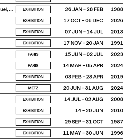
Présentation avec affiches, photos, publications, audiovisuel, vidéos
26 JAN – 28 FEB
1988
EXHIBITION
17 OCT – 06 DEC
2026
EXHIBITION
07 JUN – 14 JUL
2013
EXHIBITION
17 NOV – 20 JAN
1991
EXHIBITION
15 JUN – 02 JUL
2023
PARIS
14 MAR – 05 APR
2024
PARIS
03 FEB – 28 APR
2019
EXHIBITION
20 JUN – 31 AUG
2024
METZ
14 JUL – 02 AUG
2008
EXHIBITION
14 – 20 JUN
2010
EXHIBITION
29 SEP – 31 OCT
1987
EXHIBITION
11 MAY – 30 JUN
1996
EXHIBITION