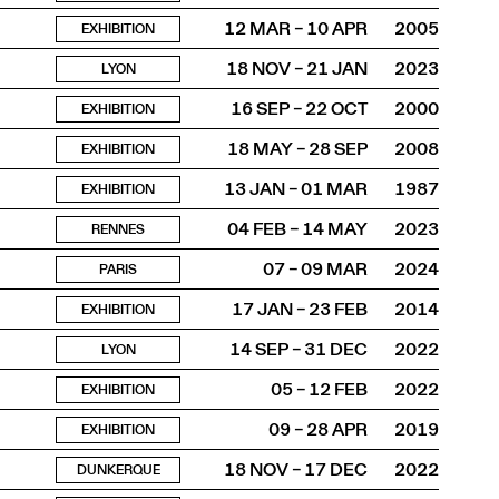
12 MAR – 10 APR
2005
EXHIBITION
18 NOV – 21 JAN
2023
LYON
16 SEP – 22 OCT
2000
EXHIBITION
18 MAY – 28 SEP
2008
EXHIBITION
13 JAN – 01 MAR
1987
EXHIBITION
04 FEB – 14 MAY
2023
RENNES
07 – 09 MAR
2024
PARIS
17 JAN – 23 FEB
2014
EXHIBITION
14 SEP – 31 DEC
2022
LYON
05 – 12 FEB
2022
EXHIBITION
09 – 28 APR
2019
EXHIBITION
18 NOV – 17 DEC
2022
DUNKERQUE