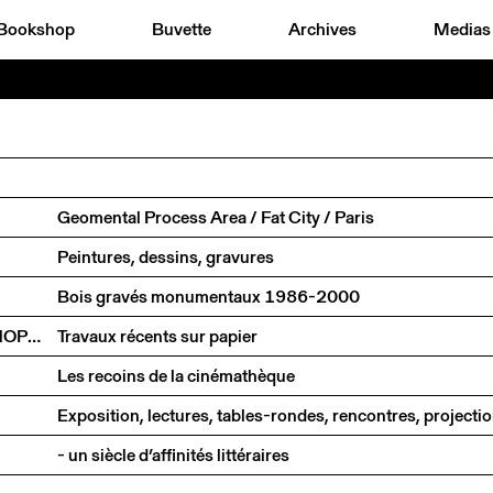
Bookshop
Buvette
Archives
Medias
Geomental Process Area / Fat City / Paris
Peintures, dessins, gravures
Bois gravés monumentaux 1986-2000
FRED-ANDRÉ HOLZER, PHILIPPE MONOD, LOUL SCHOPFER
Travaux récents sur papier
Les recoins de la cinémathèque
Exposition, lectures, tables-rondes, rencontres, project
- un siècle d’affinités littéraires