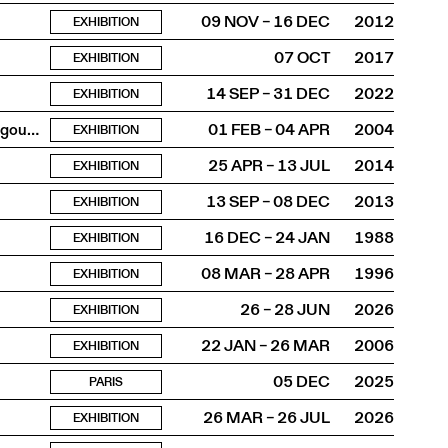
09 NOV – 16 DEC
2012
EXHIBITION
07 OCT
2017
EXHIBITION
14 SEP – 31 DEC
2022
EXHIBITION
À la recherche d’Eleonora Duse et du poil roux de son kangourou
01 FEB – 04 APR
2004
EXHIBITION
25 APR – 13 JUL
2014
EXHIBITION
13 SEP – 08 DEC
2013
EXHIBITION
16 DEC – 24 JAN
1988
EXHIBITION
08 MAR – 28 APR
1996
EXHIBITION
26 – 28 JUN
2026
EXHIBITION
22 JAN – 26 MAR
2006
EXHIBITION
05 DEC
2025
PARIS
26 MAR – 26 JUL
2026
EXHIBITION