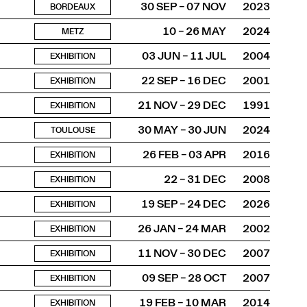
30 SEP – 07 NOV
2023
BORDEAUX
10 – 26 MAY
2024
METZ
03 JUN – 11 JUL
2004
EXHIBITION
22 SEP – 16 DEC
2001
EXHIBITION
21 NOV – 29 DEC
1991
EXHIBITION
30 MAY – 30 JUN
2024
TOULOUSE
26 FEB – 03 APR
2016
EXHIBITION
22 – 31 DEC
2008
EXHIBITION
19 SEP – 24 DEC
2026
EXHIBITION
26 JAN – 24 MAR
2002
EXHIBITION
11 NOV – 30 DEC
2007
EXHIBITION
09 SEP – 28 OCT
2007
EXHIBITION
19 FEB – 10 MAR
2014
EXHIBITION