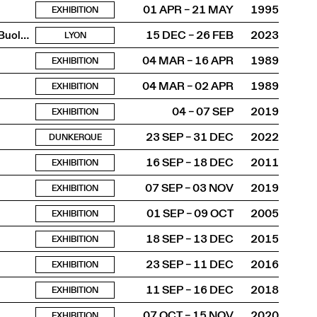
01 APR – 21 MAY
1995
EXHIBITION
ASBR / Truwant + Rodet +, Boltshauser Architekten AG, Buol & Zünd, COCI, Wilfried Dechau, Rahbaran Hürzeler Architects, Rapin Saiz Architectes
15 DEC – 26 FEB
2023
LYON
04 MAR – 16 APR
1989
EXHIBITION
04 MAR – 02 APR
1989
EXHIBITION
04 – 07 SEP
2019
EXHIBITION
23 SEP – 31 DEC
2022
DUNKERQUE
16 SEP – 18 DEC
2011
EXHIBITION
07 SEP – 03 NOV
2019
EXHIBITION
01 SEP – 09 OCT
2005
EXHIBITION
18 SEP – 13 DEC
2015
EXHIBITION
23 SEP – 11 DEC
2016
EXHIBITION
11 SEP – 16 DEC
2018
EXHIBITION
07 OCT – 15 NOV
2020
EXHIBITION