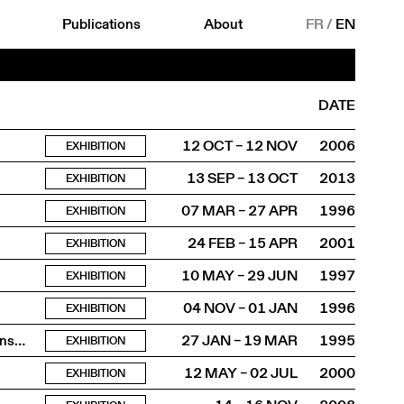
Publications
About
FR
/
EN
DATE
12 OCT – 12 NOV
2006
EXHIBITION
13 SEP – 13 OCT
2013
EXHIBITION
07 MAR – 27 APR
1996
EXHIBITION
24 FEB – 15 APR
2001
EXHIBITION
10 MAY – 29 JUN
1997
EXHIBITION
04 NOV – 01 JAN
1996
EXHIBITION
ions…
27 JAN – 19 MAR
1995
EXHIBITION
12 MAY – 02 JUL
2000
EXHIBITION