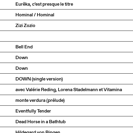
Eurêka, c’est presque le titre
Hominal / Hominal
Zizi Zozio
Bell End
Down
Down
DOWN (single version)
avec Valérie Reding, Lorena Stadelmann et Vitamina
monte verdura (prélude)
Eventfully Tender
Dead Horse in a Bathtub
Hildegard von Bingen