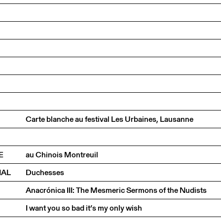
Carte blanche au festival Les Urbaines, Lausanne
E
au Chinois Montreuil
NAL
Duchesses
Anacrónica III: The Mesmeric Sermons of the Nudists
I want you so bad it’s my only wish