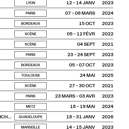
12 – 14 JANV
2023
LYON
07 – 08 MARS
2024
PARIS
15 OCT
2023
BORDEAUX
05 – 12 FÉVR
2022
SCÈNE
04 SEPT
2021
SCÈNE
23 – 24 SEPT
2023
PARIS
05 – 07 OCT
2023
BORDEAUX
24 MAI
2025
TOULOUSE
27 – 30 OCT
2021
SCÈNE
23 MARS – 03 AVR
2023
PARIS
18 – 19 MAI
2024
METZ
La Grosse Plateforme, la horde dans les pavés et les OUINCH OUINCH
18 – 31 JANV
2026
GUADELOUPE
14 – 15 JANV
2023
MARSEILLE