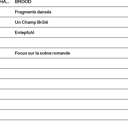
DOROTA GAWĘDA & EGLĖ KULBOKAITĖ JUSTYNA CHABEREK ET OSKAR PAWEŁKO
BROOD
Fragments dansés
Un Champ Brûlé
Entepfuhl
Focus sur la scène romande