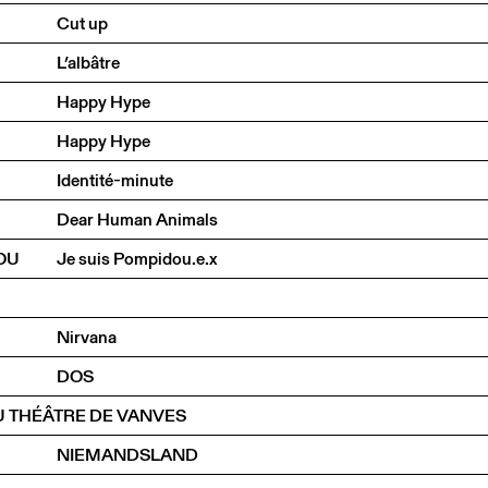
Cut up
L’albâtre
Happy Hype
Happy Hype
Identité-minute
Dear Human Animals
OU
Je suis Pompidou.e.x
Nirvana
DOS
U THÉÂTRE DE VANVES
NIEMANDSLAND