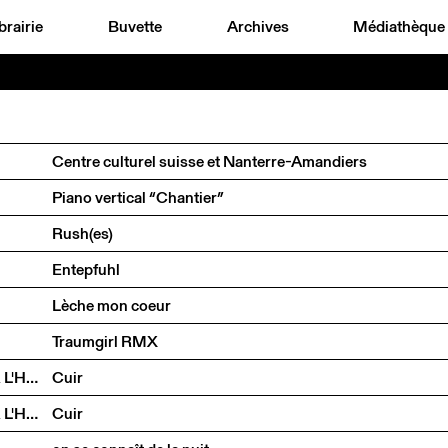
brairie
Buvette
Archives
Médiathèque
Centre culturel suisse et Nanterre-Amandiers
Piano vertical “Chantier”
Rush(es)
Entepfuhl
Lèche mon coeur
Traumgirl RMX
ARNO FERRERA & GILLES POLET CIE UN LOUP POUR L'HOMME
Cuir
ARNO FERRERA & GILLES POLET CIE UN LOUP POUR L'HOMME
Cuir