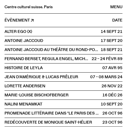
Centre culturel suisse. Paris
MENU
Agenda
ÉVÈNEMENT
DATE
Librairie
ALTER EGO (X)
14 SEPT
2021
Buvette
ANTOINE JACCOUD
17 SEPT
2020
Archives
ANTOINE JACCOUD AU THÉÂTRE DU ROND-POINT
18 SEPT
2021
Médiathèque
FERNAND BERSET, REGULA ENGEL, MICHÈLE GLEIZER
22 – 24 FÉVR
1989
Éditions
HISTOIRE DE LEYLA
07 AVR
1995
Informations
JEAN D’AMÉRIQUE & LUCAS PRÊLEUR
07 – 08 MARS
2024
FR
/
EN
LORETTE ANDERSEN
26 NOV
2022
SCÈNE
Lecture
MARIE-LOUISE BISCHOFBERGER
16 DÉC
2026
NALINI MENAMKAT
10 SEPT
2020
PROMENADE LITTÉRAIRE DANS "LE PARIS DES SUISSES"
26 OCT
1996
REDÉCOUVERTE DE MONIQUE SAINT-HÉLIER
23 OCT
1996