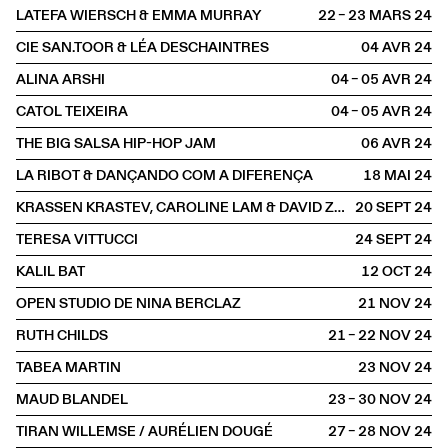
LATEFA WIERSCH & EMMA MURRAY
22 – 23 MARS
2024
CIE SAN.TOOR & LÉA DESCHAINTRES
04 AVR
2024
ALINA ARSHI
04 – 05 AVR
2024
CATOL TEIXEIRA
04 – 05 AVR
2024
THE BIG SALSA HIP-HOP JAM
06 AVR
2024
LA RIBOT & DANÇANDO COM A DIFERENÇA
18 MAI
2024
KRASSEN KRASTEV, CAROLINE LAM & DAVID ZAGARI
20 SEPT
2024
TERESA VITTUCCI
24 SEPT
2024
KALIL BAT
12 OCT
2024
OPEN STUDIO DE NINA BERCLAZ
21 NOV
2024
RUTH CHILDS
21 – 22 NOV
2024
TABEA MARTIN
23 NOV
2024
MAUD BLANDEL
23 – 30 NOV
2024
TIRAN WILLEMSE / AURÉLIEN DOUGÉ
27 – 28 NOV
2024