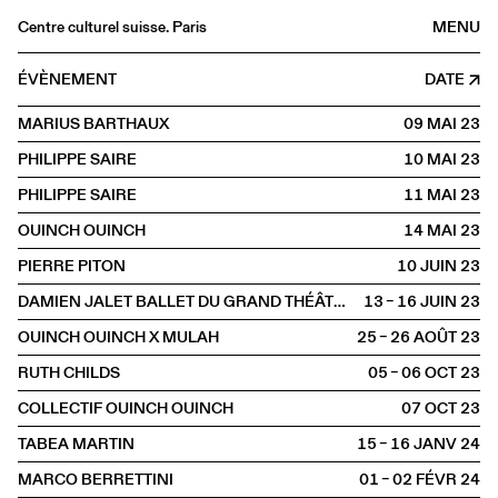
Centre culturel suisse. Paris
MENU
Agenda
ÉVÈNEMENT
DATE
Librairie
MARIUS BARTHAUX
09 MAI
2023
Buvette
PHILIPPE SAIRE
10 MAI
2023
Archives
PHILIPPE SAIRE
11 MAI
2023
Médiathèque
OUINCH OUINCH
14 MAI
2023
Éditions
PIERRE PITON
10 JUIN
2023
Informations
DAMIEN JALET BALLET DU GRAND THÉÂTRE DE GENÈVE
13 – 16 JUIN
2023
FR
/
EN
OUINCH OUINCH X MULAH
25 – 26 AOÛT
2023
SCÈNE
Danse
RUTH CHILDS
05 – 06 OCT
2023
COLLECTIF OUINCH OUINCH
07 OCT
2023
TABEA MARTIN
15 – 16 JANV
2024
MARCO BERRETTINI
01 – 02 FÉVR
2024