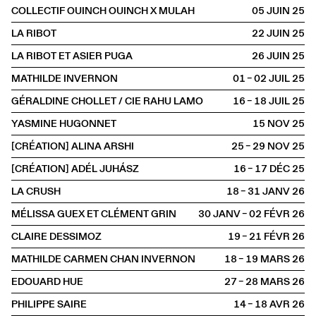
COLLECTIF OUINCH OUINCH X MULAH
05 JUIN
2025
LA RIBOT
22 JUIN
2025
LA RIBOT ET ASIER PUGA
26 JUIN
2025
MATHILDE INVERNON
01 – 02 JUIL
2025
GÉRALDINE CHOLLET / CIE RAHU LAMO
16 – 18 JUIL
2025
YASMINE HUGONNET
15 NOV
2025
[CRÉATION] ALINA ARSHI
25 – 29 NOV
2025
[CRÉATION] ADÉL JUHÁSZ
16 – 17 DÉC
2025
LA CRUSH
18 – 31 JANV
2026
MÉLISSA GUEX ET CLÉMENT GRIN
30 JANV – 02 FÉVR
2026
CLAIRE DESSIMOZ
19 – 21 FÉVR
2026
MATHILDE CARMEN CHAN INVERNON
18 – 19 MARS
2026
EDOUARD HUE
27 – 28 MARS
2026
PHILIPPE SAIRE
14 – 18 AVR
2026