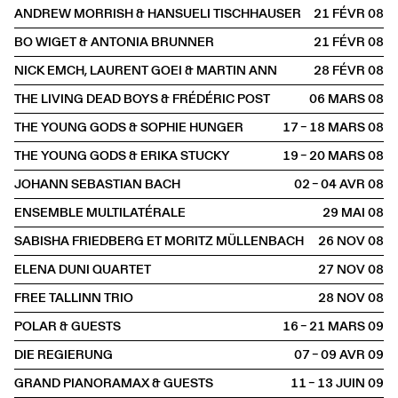
ANDREW MORRISH & HANSUELI TISCHHAUSER
21 FÉVR
2008
BO WIGET & ANTONIA BRUNNER
21 FÉVR
2008
NICK EMCH, LAURENT GOEI & MARTIN ANN
28 FÉVR
2008
THE LIVING DEAD BOYS & FRÉDÉRIC POST
06 MARS
2008
THE YOUNG GODS & SOPHIE HUNGER
17 – 18 MARS
2008
THE YOUNG GODS & ERIKA STUCKY
19 – 20 MARS
2008
JOHANN SEBASTIAN BACH
02 – 04 AVR
2008
ENSEMBLE MULTILATÉRALE
29 MAI
2008
SABISHA FRIEDBERG ET MORITZ MÜLLENBACH
26 NOV
2008
ELENA DUNI QUARTET
27 NOV
2008
FREE TALLINN TRIO
28 NOV
2008
POLAR & GUESTS
16 – 21 MARS
2009
DIE REGIERUNG
07 – 09 AVR
2009
GRAND PIANORAMAX & GUESTS
11 – 13 JUIN
2009