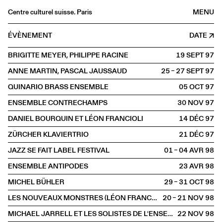
Centre culturel suisse. Paris
MENU
Agenda
ÉVÈNEMENT
DATE
Librairie
BRIGITTE MEYER, PHILIPPE RACINE
19 SEPT
1997
Buvette
ANNE MARTIN, PASCAL JAUSSAUD
25 – 27 SEPT
1997
Archives
QUINARIO BRASS ENSEMBLE
05 OCT
1997
Médiathèque
ENSEMBLE CONTRECHAMPS
30 NOV
1997
Éditions
DANIEL BOURQUIN ET LÉON FRANCIOLI
14 DÉC
1997
Informations
ZÜRCHER KLAVIERTRIO
21 DÉC
1997
FR
/
EN
JAZZ SE FAIT LABEL FESTIVAL
01 – 04 AVR
1998
SCÈNE
Concert
ENSEMBLE ANTIPODES
23 AVR
1998
MICHEL BÜHLER
29 – 31 OCT
1998
LES NOUVEAUX MONSTRES (LÉON FRANCIOLI, DANIEL BOURQUIN)
20 – 21 NOV
1998
MICHAEL JARRELL ET LES SOLISTES DE L'ENSEMBLE INTERCONTEMPORAIN
22 NOV
1998