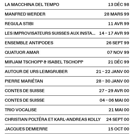
LA MACCHINA DEL TEMPO
13 DÉC
1998
MANFRED WERDER
28 MARS
1999
REGULA STIBI
11 AVR
1999
LES IMPROVISATEURS SUISSES AUX INSTANTS CHAVIRÉS
14 – 17 AVR
1999
ENSEMBLE ANTIPODES
26 SEPT
1999
QUATUOR AMAR
07 NOV
1999
MIRJAM TSCHOPP & ISABEL TSCHOPP
21 DÉC
1999
AUTOUR DE URS LEIMGRUBER
21 – 22 JANV
2000
PIERRE MARIÉTAN
28 – 30 JANV
2000
CONTES DE SUISSE
27 – 29 AVR
2000
CONTES DE SUISSE
04 – 06 MAI
2000
TRIO VOCALISE
21 MAI
2000
CHRISTIAN POLTÉRA ET KARL-ANDREAS KOLLY
24 SEPT
2000
JACQUES DEMIERRE
15 OCT
2000