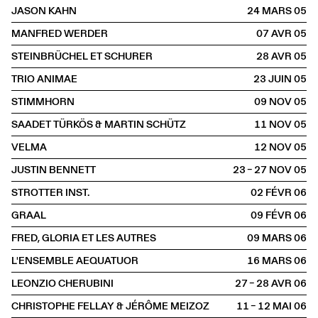
JASON KAHN
24 MARS
2005
MANFRED WERDER
07 AVR
2005
STEINBRÜCHEL ET SCHURER
28 AVR
2005
TRIO ANIMAE
23 JUIN
2005
STIMMHORN
09 NOV
2005
SAADET TÜRKÖS & MARTIN SCHÜTZ
11 NOV
2005
VELMA
12 NOV
2005
JUSTIN BENNETT
23 – 27 NOV
2005
STROTTER INST.
02 FÉVR
2006
GRAAL
09 FÉVR
2006
FRED, GLORIA ET LES AUTRES
09 MARS
2006
L'ENSEMBLE AEQUATUOR
16 MARS
2006
LEONZIO CHERUBINI
27 – 28 AVR
2006
CHRISTOPHE FELLAY & JÉRÔME MEIZOZ
11 – 12 MAI
2006