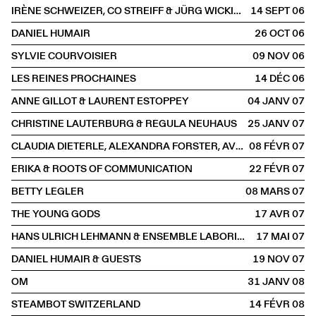
IRÈNE SCHWEIZER, CO STREIFF & JÜRG WICKIHALDER
14 SEPT
2006
DANIEL HUMAIR
26 OCT
2006
SYLVIE COURVOISIER
09 NOV
2006
LES REINES PROCHAINES
14 DÉC
2006
ANNE GILLOT & LAURENT ESTOPPEY
04 JANV
2007
CHRISTINE LAUTERBURG & REGULA NEUHAUS
25 JANV
2007
CLAUDIA DIETERLE, ALEXANDRA FORSTER, AVIER HAGEN, NORBERT GÜNTHER
08 FÉVR
2007
ERIKA & ROOTS OF COMMUNICATION
22 FÉVR
2007
BETTY LEGLER
08 MARS
2007
THE YOUNG GODS
17 AVR
2007
HANS ULRICH LEHMANN & ENSEMBLE LABORINTUS
17 MAI
2007
DANIEL HUMAIR & GUESTS
19 NOV
2007
OM
31 JANV
2008
STEAMBOT SWITZERLAND
14 FÉVR
2008