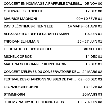
CONCERT EN HOMMAGE À RAFFAELE D'ALESSANDRO (1911-1959)
05 NOV
2000
OBERWALLISER SPILLIT
17 DÉC
2000
MAURICE MAGNONI
09 – 10 FÉVR
2001
DAVID LÉGITIMUS & RENN LEE
14 MARS – 01 AVR
2001
ALEXANDER GEBERT & SARAH TYSMAN
10 JUIN
2001
TRIO DANIEL HUMAIR
25 – 27 JUIN
2001
LE QUATUOR TERPSYCORDES
30 SEPT
2001
MICHEL CORBOZ
14 DÉC
2001
MARTINA SCHUCAN & PHILIPPE RACINE
16 DÉC
2001
CONCERT D'ÉLÈVES DU CONSERVATOIRE DE LAUSANNE
24 MARS
2002
FESTIVAL DES CHANSONS SUISSES DE PARIS
02 – 06 DÉC
2002
LEONZIO CHERUBINI
13 FÉVR
2003
STIMMHORN
20 MARS
2003
JEREMY NARBY & THE YOUNG GODS
19 – 20 JUIN
2003