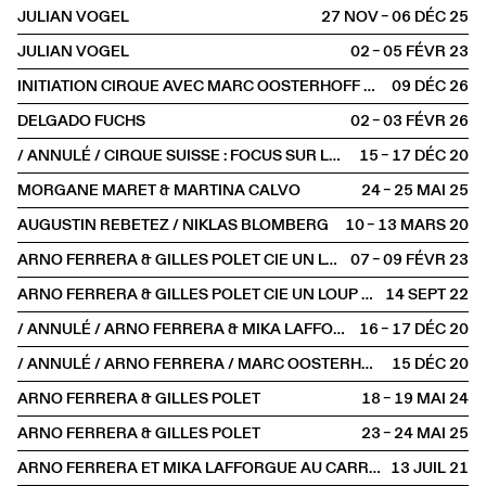
JULIAN VOGEL
27 NOV – 06 DÉC
2025
JULIAN VOGEL
02 – 05 FÉVR
2023
INITIATION CIRQUE AVEC MARC OOSTERHOFF ET OWEN WINSHIP
09 DÉC
2026
DELGADO FUCHS
02 – 03 FÉVR
2026
/ ANNULÉ / CIRQUE SUISSE : FOCUS SUR LA JEUNE CRÉATION
15 – 17 DÉC
2020
MORGANE MARET & MARTINA CALVO
24 – 25 MAI
2025
AUGUSTIN REBETEZ / NIKLAS BLOMBERG
10 – 13 MARS
2020
ARNO FERRERA & GILLES POLET CIE UN LOUP POUR L'HOMME
07 – 09 FÉVR
2023
ARNO FERRERA & GILLES POLET CIE UN LOUP POUR L'HOMME
14 SEPT
2022
/ ANNULÉ / ARNO FERRERA & MIKA LAFFORGUE — CIE UN LOUP POUR L'HOMME
16 – 17 DÉC
2020
/ ANNULÉ / ARNO FERRERA / MARC OOSTERHOFF / JULIAN VOGEL AU THÉÂTRE DE CHÂTILLON
15 DÉC
2020
ARNO FERRERA & GILLES POLET
18 – 19 MAI
2024
ARNO FERRERA & GILLES POLET
23 – 24 MAI
2025
ARNO FERRERA ET MIKA LAFFORGUE AU CARREAU DU TEMPLE
13 JUIL
2021