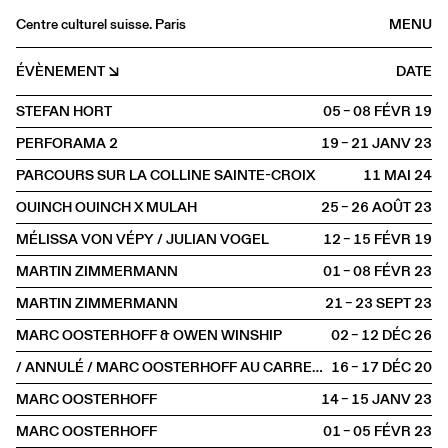
Centre culturel suisse. Paris
MENU
Agenda
ÉVÈNEMENT
DATE
Librairie
STEFAN HORT
05 – 08 FÉVR
2019
Buvette
PERFORAMA 2
19 – 21 JANV
2023
Archives
PARCOURS SUR LA COLLINE SAINTE-CROIX
11 MAI
2024
Médiathèque
OUINCH OUINCH X MULAH
25 – 26 AOÛT
2023
Éditions
MÉLISSA VON VÉPY / JULIAN VOGEL
12 – 15 FÉVR
2019
Informations
MARTIN ZIMMERMANN
01 – 08 FÉVR
2023
FR
/
EN
MARTIN ZIMMERMANN
21 – 23 SEPT
2023
SCÈNE
Cirque
MARC OOSTERHOFF & OWEN WINSHIP
02 – 12 DÉC
2026
/ ANNULÉ / MARC OOSTERHOFF AU CARREAU DU TEMPLE
16 – 17 DÉC
2020
MARC OOSTERHOFF
14 – 15 JANV
2023
MARC OOSTERHOFF
01 – 05 FÉVR
2023