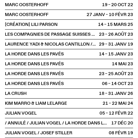
MARC OOSTERHOFF
19 – 20 OCT
2022
MARC OOSTERHOFF
27 JANV – 10 FÉVR
2023
[CRÉATION] LILI PARSON
14 – 15 MARS
2025
LES COMPAGNIES DE PASSAGE SUISSES AU FESTIVAL D'AURILLAC
23 – 26 AOÛT
2023
LAURENCE YADI & NICOLAS CANTILLON / EDOUARD HUE
29 – 31 JANV
2019
LA HORDE DANS LES PAVÉS
14 – 15 JANV
2023
LA HORDE DANS LES PAVÉS
14 MAI
2023
LA HORDE DANS LES PAVÉS
23 – 25 AOÛT
2023
LA HORDE DANS LES PAVÉS
06 – 14 OCT
2023
LA CRUSH
18 – 31 JANV
2026
KIM MARRO & LIAM LELARGE
21 – 22 MAI
2024
JULIAN VOGEL
05 – 12 FÉVR
2022
/ ANNULÉ / JULIAN VOGEL / LA HORDE DANS LES PAVÉS AU PLUS PETIT CIRQUE DU MONDE
17 DÉC
2020
JULIAN VOGEL / JOSEF STILLER
08 FÉVR
2019