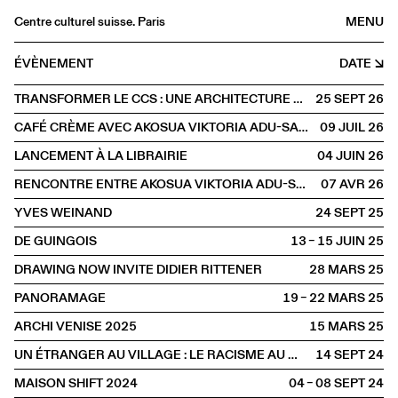
Centre culturel suisse. Paris
MENU
Agenda
ÉVÈNEMENT
DATE
Librairie
TRANSFORMER LE CCS : UNE ARCHITECTURE DE L'ALTÉRATION
25 SEPT
2026
Buvette
CAFÉ CRÈME AVEC AKOSUA VIKTORIA ADU-SANYAH ET CLAIRE HOFFMANN
09 JUIL
2026
Archives
LANCEMENT À LA LIBRAIRIE
04 JUIN
2026
Médiathèque
RENCONTRE ENTRE AKOSUA VIKTORIA ADU-SANYAH ET JULIE JONES
07 AVR
2026
Éditions
YVES WEINAND
24 SEPT
2025
Informations
DE GUINGOIS
13 – 15 JUIN
2025
FR
/
EN
DRAWING NOW INVITE DIDIER RITTENER
28 MARS
2025
PAROLE
Rencontre
PANORAMAGE
19 – 22 MARS
2025
ARCHI VENISE 2025
15 MARS
2025
UN ÉTRANGER AU VILLAGE : LE RACISME AU MIROIR DE JAMES BALDWIN
14 SEPT
2024
MAISON SHIFT 2024
04 – 08 SEPT
2024