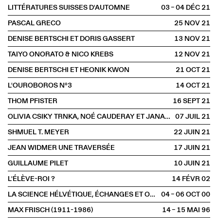
LITTÉRATURES SUISSES D'AUTOMNE
03 – 04 DÉC
2021
PASCAL GRECO
25 NOV
2021
DENISE BERTSCHI ET DORIS GASSERT
13 NOV
2021
TAIYO ONORATO & NICO KREBS
12 NOV
2021
DENISE BERTSCHI ET HEONIK KWON
21 OCT
2021
L'OUROBOROS N°3
14 OCT
2021
THOM PFISTER
16 SEPT
2021
OLIVIA CSIKY TRNKA, NOÉ CAUDERAY ET JANA TRNKA
07 JUIL
2021
SHMUEL T. MEYER
22 JUIN
2021
JEAN WIDMER UNE TRAVERSÉE
17 JUIN
2021
GUILLAUME PILET
10 JUIN
2021
L'ÉLÈVE-ROI ?
14 FÉVR
2002
LA SCIENCE HÉLVÉTIQUE, ÉCHANGES ET OUVERTURE
04 – 06 OCT
2000
MAX FRISCH (1911-1986)
14 – 15 MAI
1996