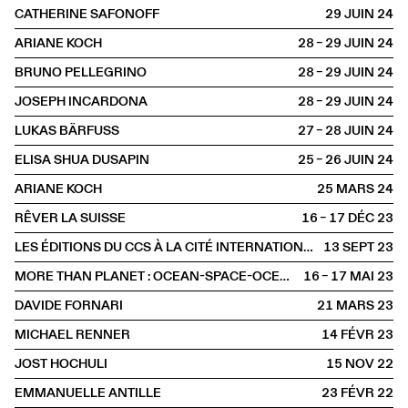
CATHERINE SAFONOFF
29 JUIN
2024
ARIANE KOCH
28 – 29 JUIN
2024
BRUNO PELLEGRINO
28 – 29 JUIN
2024
JOSEPH INCARDONA
28 – 29 JUIN
2024
LUKAS BÄRFUSS
27 – 28 JUIN
2024
ELISA SHUA DUSAPIN
25 – 26 JUIN
2024
ARIANE KOCH
25 MARS
2024
RÊVER LA SUISSE
16 – 17 DÉC
2023
LES ÉDITIONS DU CCS À LA CITÉ INTERNATIONALE DES ARTS
13 SEPT
2023
MORE THAN PLANET : OCEAN-SPACE-OCEAN EDITION
16 – 17 MAI
2023
DAVIDE FORNARI
21 MARS
2023
MICHAEL RENNER
14 FÉVR
2023
JOST HOCHULI
15 NOV
2022
EMMANUELLE ANTILLE
23 FÉVR
2022