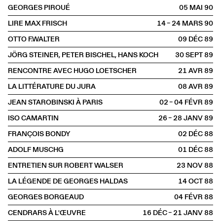
GEORGES PIROUÉ
05 MAI
1990
LIRE MAX FRISCH
14 – 24 MARS
1990
OTTO F.WALTER
09 DÉC
1989
JÖRG STEINER, PETER BISCHEL, HANS KOCH
30 SEPT
1989
RENCONTRE AVEC HUGO LOETSCHER
21 AVR
1989
LA LITTÉRATURE DU JURA
08 AVR
1989
JEAN STAROBINSKI À PARIS
02 – 04 FÉVR
1989
ISO CAMARTIN
26 – 28 JANV
1989
FRANÇOIS BONDY
02 DÉC
1988
ADOLF MUSCHG
01 DÉC
1988
ENTRETIEN SUR ROBERT WALSER
23 NOV
1988
LA LÉGENDE DE GEORGES HALDAS
14 OCT
1988
GEORGES BORGEAUD
04 FÉVR
1988
CENDRARS À L'ŒUVRE
16 DÉC – 21 JANV
1988