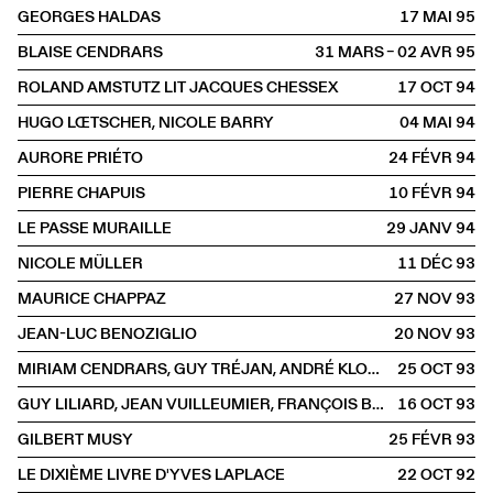
GEORGES HALDAS
17 MAI
1995
BLAISE CENDRARS
31 MARS – 02 AVR
1995
ROLAND AMSTUTZ LIT JACQUES CHESSEX
17 OCT
1994
HUGO LŒTSCHER, NICOLE BARRY
04 MAI
1994
AURORE PRIÉTO
24 FÉVR
1994
PIERRE CHAPUIS
10 FÉVR
1994
LE PASSE MURAILLE
29 JANV
1994
NICOLE MÜLLER
11 DÉC
1993
MAURICE CHAPPAZ
27 NOV
1993
JEAN-LUC BENOZIGLIO
20 NOV
1993
MIRIAM CENDRARS, GUY TRÉJAN, ANDRÉ KLOPMANN
25 OCT
1993
GUY LILIARD, JEAN VUILLEUMIER, FRANÇOIS BARAT, JACQUES LAURANS, DOMINIQUE DE RIVAZ, FRÉDÉRIC WANDELÈRE
16 OCT
1993
GILBERT MUSY
25 FÉVR
1993
LE DIXIÈME LIVRE D'YVES LAPLACE
22 OCT
1992