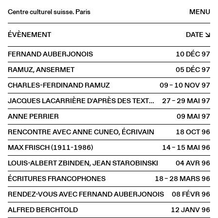
Centre culturel suisse. Paris
MENU
Agenda
ÉVÈNEMENT
DATE
Librairie
FERNAND AUBERJONOIS
10 DÉC
1997
Buvette
RAMUZ, ANSERMET
05 DÉC
1997
Archives
CHARLES-FERDINAND RAMUZ
09 – 10 NOV
1997
Médiathèque
JACQUES LACARRIÈRE D'APRÈS DES TEXTES DE GUSTAVE ROUD
27 – 29 MAI
1997
Éditions
ANNE PERRIER
09 MAI
1997
Informations
RENCONTRE AVEC ANNE CUNEO, ÉCRIVAIN
18 OCT
1996
FR
/
EN
MAX FRISCH (1911-1986)
14 – 15 MAI
1996
PAROLE
Littérature
LOUIS-ALBERT ZBINDEN, JEAN STAROBINSKI
04 AVR
1996
ÉCRITURES FRANCOPHONES
18 – 28 MARS
1996
RENDEZ-VOUS AVEC FERNAND AUBERJONOIS
08 FÉVR
1996
ALFRED BERCHTOLD
12 JANV
1996