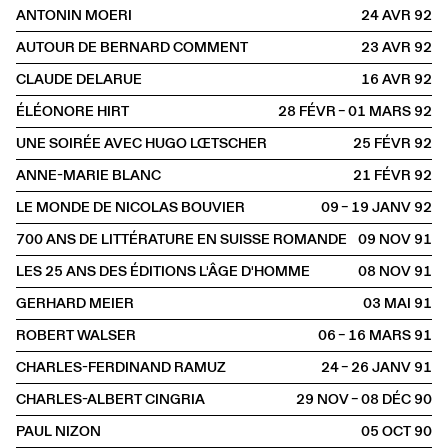
ANTONIN MOERI
24 AVR
1992
AUTOUR DE BERNARD COMMENT
23 AVR
1992
CLAUDE DELARUE
16 AVR
1992
ÉLÉONORE HIRT
28 FÉVR – 01 MARS
1992
UNE SOIRÉE AVEC HUGO LŒTSCHER
25 FÉVR
1992
ANNE-MARIE BLANC
21 FÉVR
1992
LE MONDE DE NICOLAS BOUVIER
09 – 19 JANV
1992
700 ANS DE LITTÉRATURE EN SUISSE ROMANDE
09 NOV
1991
LES 25 ANS DES ÉDITIONS L'ÂGE D'HOMME
08 NOV
1991
GERHARD MEIER
03 MAI
1991
ROBERT WALSER
06 – 16 MARS
1991
CHARLES-FERDINAND RAMUZ
24 – 26 JANV
1991
CHARLES-ALBERT CINGRIA
29 NOV – 08 DÉC
1990
PAUL NIZON
05 OCT
1990