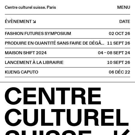
Centre culturel suisse. Paris
MENU
Agenda
ÉVÈNEMENT
DATE
Librairie
FASHION FUTURES SYMPOSIUM
02 OCT
2026
Buvette
PRODUIRE EN QUANTITÉ SANS FAIRE DE DÉGÂTS ?
11 SEPT
2026
Archives
MAISON SHIFT 2024
04 – 08 SEPT
2024
Médiathèque
LANCEMENT À LA LIBRAIRIE
10 SEPT
2026
Éditions
KUENG CAPUTO
06 DÉC
2022
Informations
FR
/
EN
PAROLE
Design