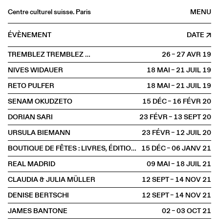
Centre culturel suisse. Paris
MENU
Agenda
ÉVÈNEMENT
DATE
Librairie
TREMBLEZ TREMBLEZ …
26 – 27 AVR
2019
Buvette
NIVES WIDAUER
18 MAI – 21 JUIL
2019
Archives
RETO PULFER
18 MAI – 21 JUIL
2019
Médiathèque
SENAM OKUDZETO
15 DÉC – 16 FÉVR
2020
Éditions
DORIAN SARI
23 FÉVR – 13 SEPT
2020
Informations
URSULA BIEMANN
23 FÉVR – 12 JUIL
2020
FR
/
EN
BOUTIQUE DE FÊTES : LIVRES, ÉDITIONS D'ARTISTES, AFFICHES SÉRIGRAPHIÉES
15 DÉC – 06 JANV
2021
EXPOSITION
Arts visuels
REAL MADRID
09 MAI – 18 JUIL
2021
CLAUDIA & JULIA MÜLLER
12 SEPT – 14 NOV
2021
DENISE BERTSCHI
12 SEPT – 14 NOV
2021
JAMES BANTONE
02 – 03 OCT
2021