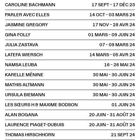
CAROLINE BACHMANN
17 SEPT – 17 DÉC
2023
PARLER AVEC ELLES
14 OCT – 03 MARS
2024
JASMINE GREGORY
17 NOV – 28 AVR
2024
GINA FOLLY
01 MARS – 09 JUIN
2024
JULIA ZASTAVA
07 – 09 MARS
2024
LATEFA WIERSCH
14 MARS – 05 AVR
2024
NAMSA LEUBA
16 – 26 MAI
2024
KARELLE MÉNINE
30 MAI – 30 JUIN
2024
MATHIS ALTMANN
30 MAI – 30 JUIN
2024
URSULA BIEMANN
30 MAI – 30 JUIN
2024
LES SŒURS H & MAXIME BODSON
01 JUIN
2024
ALAN BOGANA
20 JUIN – 31 AOÛT
2024
LAURENCE PIAGET-DUBUIS
20 JUIN – 31 AOÛT
2024
THOMAS HIRSCHHORN
21 SEPT
2024