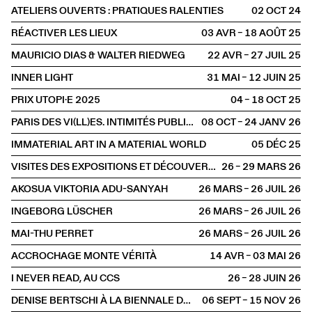
ATELIERS OUVERTS : PRATIQUES RALENTIES
02 OCT
2024
RÉACTIVER LES LIEUX
03 AVR – 18 AOÛT
2025
MAURICIO DIAS & WALTER RIEDWEG
22 AVR – 27 JUIL
2025
INNER LIGHT
31 MAI – 12 JUIN
2025
PRIX UTOPI·E 2025
04 – 18 OCT
2025
PARIS DES VI(LL)ES. INTIMITÉS PUBLIQUES
08 OCT – 24 JANV
2026
IMMATERIAL ART IN A MATERIAL WORLD
05 DÉC
2025
VISITES DES EXPOSITIONS ET DÉCOUVERTE DU BÂTIMENT
26 – 29 MARS
2026
AKOSUA VIKTORIA ADU-SANYAH
26 MARS – 26 JUIL
2026
INGEBORG LÜSCHER
26 MARS – 26 JUIL
2026
MAI-THU PERRET
26 MARS – 26 JUIL
2026
ACCROCHAGE MONTE VÉRITÀ
14 AVR – 03 MAI
2026
I NEVER READ, AU CCS
26 – 28 JUIN
2026
DENISE BERTSCHI À LA BIENNALE DE GWANGJU 2026
06 SEPT – 15 NOV
2026