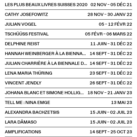
LES PLUS BEAUX LIVRES SUISSES 2020
02 NOV – 05 DÉC
2021
CATHY JOSEFOWITZ
28 NOV – 30 JANV
2022
JULIAN VOGEL
05 – 12 FÉVR
2022
TSCHÜÜSS FESTIVAL
05 FÉVR – 06 MARS
2022
DELPHINE REIST
11 JUIN – 31 DÉC
2022
HANNAH WEINBERGER À LA BIENNALE D'ART CONTEMPORAIN DE LYON
14 SEPT – 31 DÉC
2022
JULIAN CHARRIÈRE À LA BIENNALE D'ART CONTEMPORAIN DE LYON
14 SEPT – 31 DÉC
2022
LENA MARIA THÜRING
23 SEPT – 31 DÉC
2022
VINCENT JENDLY
26 SEPT – 31 DÉC
2022
JOHANA BLANC ET SIMONE HOLLIGER
18 NOV – 21 JANV
2023
TELL ME : NINA EMGE
13 MAI
2023
ALEXANDRA BACHZETSIS
15 JUIN – 02 JUIL
2023
LARA DÂMASO
15 JUIN – 02 JUIL
2023
AMPLIFICATIONS
14 SEPT – 25 OCT
2023